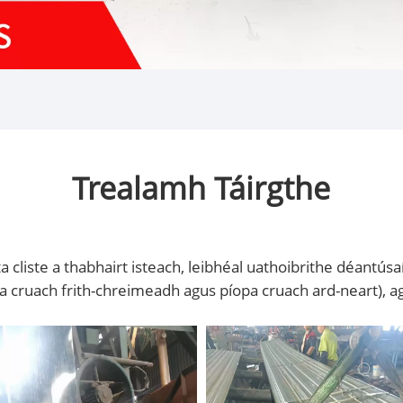
Trealamh Táirgthe
a cliste a thabhairt isteach, leibhéal uathoibrithe déantús
píopa cruach frith-chreimeadh agus píopa cruach ard-neart), 