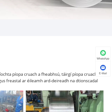
WhatsApp
aíochta píopa cruach a fheabhsú, táirgí píopa cruach
E-Mail
agus freastal ar éileamh ard-deireadh na dtionscadal