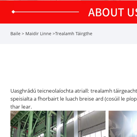
Baile
>
Maidir Linne
>
Trealamh Táirgthe
Uasghrádú teicneolaíochta atriall: trealamh táirgeacht
speisialta a fhorbairt le luach breise ard (cosúil le 
thar lear.