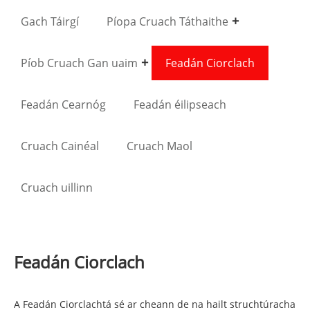
Gach Táirgí
Píopa Cruach Táthaithe
Píob Cruach Gan uaim
Feadán Ciorclach
Feadán Cearnóg
Feadán éilipseach
Cruach Cainéal
Cruach Maol
Cruach uillinn
Feadán Ciorclach
A
Feadán Ciorclach
tá sé ar cheann de na hailt struchtúracha