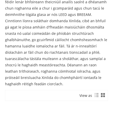
féidir lenár bhfoireann theicniúil anailís saolré a dhéanamh
chun roghanna eile a chur i gcomparáid agus chun tacú le
deimhnithe tógála glasa ar nós LEED agus BREEAM.
Cinntíonn líonra soláthair domhanda Xinlida, cibé an bhfuil
gá agat le píosa amháin d'fheadán maisiúcháin dhosmálta
snasta nó ualaí coimeádán de phíobán struchtúrach
ghalbhánuithe, go gcuirfimid cáilíocht chomhsheasmhach le
hamanna luaidhe iomaíocha ar fáil. Tá ár n-innealtóirí
díolacháin ar fáil chun do riachtanais tionscadail a phlé,
tuarascálacha tástála muileann a sholáthar, agus samplaí a
shocrú le haghaidh meastóireachta. Déanann an raon
leathan tríthoiseach, roghanna cóimhiotal iolracha, agus
próiseáil breisluacha Xinlida do chomhpháirtí iontaofa le
haghaidh réitigh feadán ciorclach.
View as