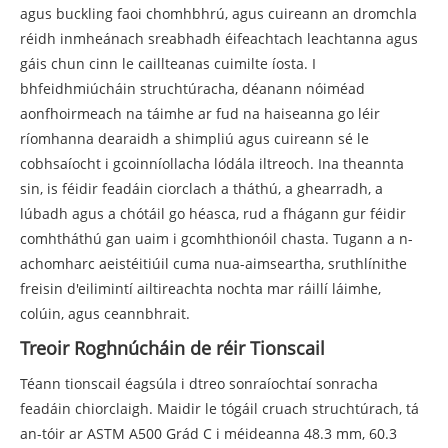
agus buckling faoi chomhbhrú, agus cuireann an dromchla
réidh inmheánach sreabhadh éifeachtach leachtanna agus
gáis chun cinn le caillteanas cuimilte íosta. I
bhfeidhmiúcháin struchtúracha, déanann nóiméad
aonfhoirmeach na táimhe ar fud na haiseanna go léir
ríomhanna dearaidh a shimpliú agus cuireann sé le
cobhsaíocht i gcoinníollacha lódála iltreoch. Ina theannta
sin, is féidir feadáin ciorclach a tháthú, a ghearradh, a
lúbadh agus a chótáil go héasca, rud a fhágann gur féidir
comhtháthú gan uaim i gcomhthionóil chasta. Tugann a n-
achomharc aeistéitiúil cuma nua-aimseartha, sruthlínithe
freisin d'eilimintí ailtireachta nochta mar ráillí láimhe,
colúin, agus ceannbhrait.
Treoir Roghnúcháin de réir Tionscail
Téann tionscail éagsúla i dtreo sonraíochtaí sonracha
feadáin chiorclaigh. Maidir le tógáil cruach struchtúrach, tá
an-tóir ar ASTM A500 Grád C i méideanna 48.3 mm, 60.3