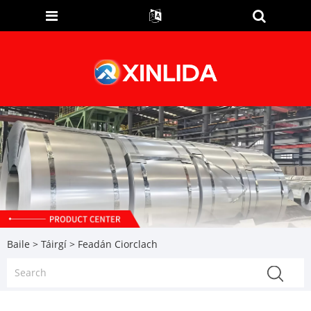
Baile
>
Táirgí
> Feadán Ciorclach