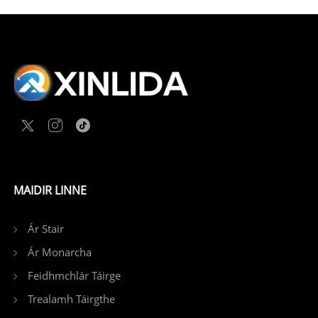
soláthar freagra tapa, ag íoslaghdú dramhaíl ábhair
agus caipiteal ceangailte. I mbeagán focal - bíonn
imní ar dhaoine eile faoi athruithe ordaithe, is cúis
imní dúinn nach ndéanann tú orduithe. Tá
cinnteacht de dhíth ar do thionscadal, agus cuirimid
an chinnteacht sin ar fáil.
MAIDIR LINNE
Ár Stair
Ár Monarcha
Feidhmchlár Táirge
Trealamh Táirgthe