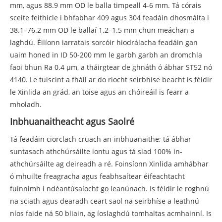
mm, agus 88.9 mm OD le balla timpeall 4-6 mm. Tá córais
sceite feithicle i bhfabhar 409 agus 304 feadáin dhosmálta i
38.1–76.2 mm OD le ballaí 1.2–1.5 mm chun meáchan a
laghdú. Éilíonn iarratais sorcóir hiodrálacha feadáin gan
uaim honed in ID 50-200 mm le garbh garbh an dromchla
faoi bhun Ra 0.4 µm, a tháirgtear de ghnáth ó ábhar ST52 nó
4140. Le tuiscint a fháil ar do riocht seirbhíse beacht is féidir
le Xinlida an grád, an toise agus an chóireáil is fearr a
mholadh.
Inbhuanaitheacht agus Saolré
Tá feadáin ciorclach cruach an-inbhuanaithe; tá ábhar
suntasach athchúrsáilte iontu agus tá siad 100% in-
athchúrsáilte ag deireadh a ré. Foinsíonn Xinlida amhábhar
ó mhuilte freagracha agus feabhsaítear éifeachtacht
fuinnimh i ndéantúsaíocht go leanúnach. Is féidir le roghnú
na sciath agus dearadh ceart saol na seirbhíse a leathnú
níos faide ná 50 bliain, ag íoslaghdú tomhaltas acmhainní. Is