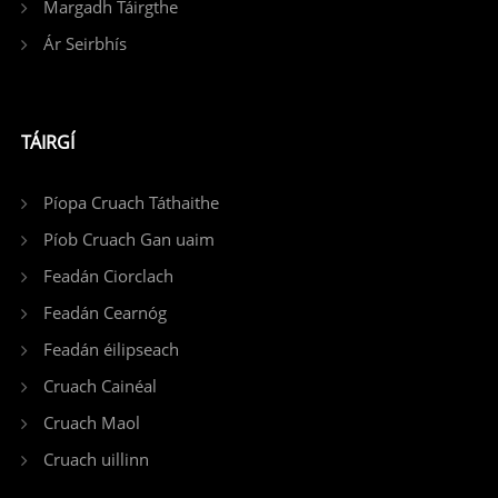
Margadh Táirgthe
Ár Seirbhís
TÁIRGÍ
Píopa Cruach Táthaithe
Píob Cruach Gan uaim
Feadán Ciorclach
Feadán Cearnóg
Feadán éilipseach
Cruach Cainéal
Cruach Maol
Cruach uillinn