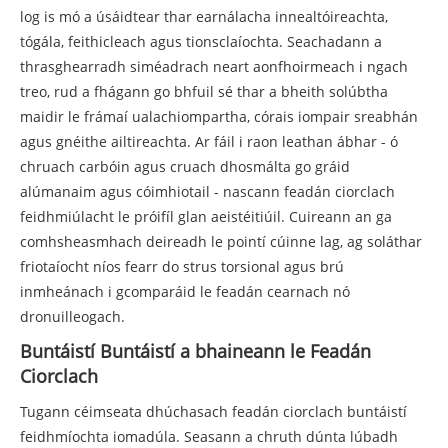
log is mó a úsáidtear thar earnálacha innealtóireachta,
tógála, feithicleach agus tionsclaíochta. Seachadann a
thrasghearradh siméadrach neart aonfhoirmeach i ngach
treo, rud a fhágann go bhfuil sé thar a bheith solúbtha
maidir le frámaí ualachiompartha, córais iompair sreabhán
agus gnéithe ailtireachta. Ar fáil i raon leathan ábhar - ó
chruach carbóin agus cruach dhosmálta go gráid
alúmanaim agus cóimhiotail - nascann feadán ciorclach
feidhmiúlacht le próifíl glan aeistéitiúil. Cuireann an ga
comhsheasmhach deireadh le pointí cúinne lag, ag soláthar
friotaíocht níos fearr do strus torsional agus brú
inmheánach i gcomparáid le feadán cearnach nó
dronuilleogach.
Buntáistí Buntáistí a bhaineann le Feadán
Ciorclach
Tugann céimseata dhúchasach feadán ciorclach buntáistí
feidhmíochta iomadúla. Seasann a chruth dúnta lúbadh