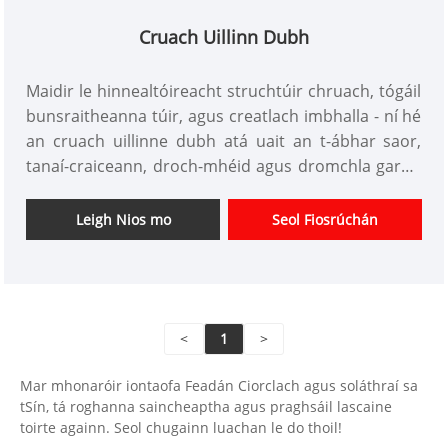
Cruach Uillinn Dubh
Maidir le hinnealtóireacht struchtúir chruach, tógáil
bunsraitheanna túir, agus creatlach imbhalla - ní hé
an cruach uillinne dubh atá uait an t-ábhar saor,
tanaí-craiceann, droch-mhéid agus dromchla garbh
ó dhíoltóirí sráide. Díríonn Tianjin Xinlida Steel Pipe
Co., Ltd, le monarcha atá deartha le haghaidh
Leigh Nios mo
Seol Fiosrúchán
cumas táirgthe bliantúil de 50 milliún tonna, ar
chroíghnó píopaí cruach agus próifílí, ag tógáil córas
"táirgeadh intíre + bunanna thar lear + trádáil
dhomhanda." Déantar ár gcuid táirgí a onnmhairiú
<
1
>
chuig Oirdheisceart na hÁise, an Meánoirthear, agus
margaí thar lear eile. Ár mbuntáiste lárnach:
Mar mhonaróir iontaofa Feadán Ciorclach agus soláthraí sa
tacaímid le hathruithe sonraíochta agus
tSín, tá roghanna saincheaptha agus praghsáil lascaine
coigeartuithe cainníochta suas le 48 uair an chloig
toirte againn. Seol chugainn luachan le do thoil!
roimh tháirgeadh, le línte táirgeachta cliste ag