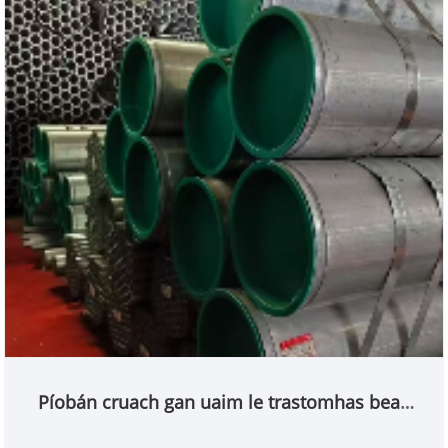
domhain i réimse déantúsaíochta píopa cruach,
giaráil trealamh táirgeachta cliste agus próisis chun
cinn chun taighde agus forbairt agus táirgeadh
píopaí cruach gan uaim te-rollta resistant ard-
teocht a ionchorprú ina chroíghnó, ag soláthar
táirgí ardchaighdeáin do chustaiméirí domhanda a
chomhlíonann caighdeáin idirnáisiúnta.
Píobán cruach gan uaim le trastomhas beag
te-rollta