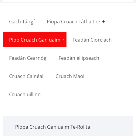
Gach Táirgí
Píopa Cruach Táthaithe
Píob Cruach Gan uaim
Feadán Ciorclach
Feadán Cearnóg
Feadán éilipseach
Cruach Cainéal
Cruach Maol
Cruach uillinn
Píopa Cruach Gan uaim Te-Rollta