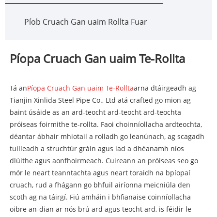
Píob Cruach Gan uaim Rollta Fuar
Píopa Cruach Gan uaim Te-Rollta
Tá an
Píopa Cruach Gan uaim Te-Rollta
arna dtáirgeadh ag
Tianjin Xinlida Steel Pipe Co., Ltd atá crafted go mion ag
baint úsáide as an ard-teocht ard-teocht ard-teochta
próiseas foirmithe te-rollta. Faoi choinníollacha ardteochta,
déantar ábhair mhiotail a rolladh go leanúnach, ag scagadh
tuilleadh a struchtúr gráin agus iad a dhéanamh níos
dlúithe agus aonfhoirmeach. Cuireann an próiseas seo go
mór le neart teanntachta agus neart toraidh na bpíopaí
cruach, rud a fhágann go bhfuil airíonna meicniúla den
scoth ag na táirgí. Fiú amháin i bhfianaise coinníollacha
oibre an-dian ar nós brú ard agus teocht ard, is féidir le