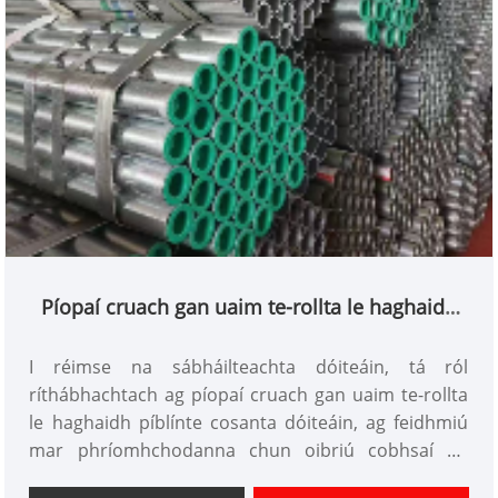
Píopaí cruach gan uaim te-rollta le haghaidh
píblínte cosanta dóiteáin
I réimse na sábháilteachta dóiteáin, tá ról
ríthábhachtach ag píopaí cruach gan uaim te-rollta
le haghaidh píblínte cosanta dóiteáin, ag feidhmiú
mar phríomhchodanna chun oibriú cobhsaí na
gcóras cosanta dóiteáin a chinntiú. Tá saineolas