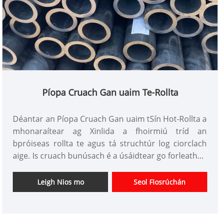
Píopa Cruach Gan uaim Te-Rollta
Déantar an Píopa Cruach Gan uaim tSín Hot-Rollta a
mhonaraítear ag Xinlida a fhoirmiú tríd an
bpróiseas rollta te agus tá struchtúr log ciorclach
aige. Is cruach bunúsach é a úsáidtear go forleathan
i dtionscail éagsúla. Tugann a modh táirgthe uathúil
buntáistí iomadúla don táirge, rud a fhágann go
Leigh Nios mo
Seol Fiosrúchán
bhfuil sé oiriúnach do dhálaí oibre casta éagsúla.