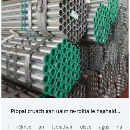
táirgeachta idirnáisiúnta le linn an phróisis iomláin,
ó roghnú amhábhar go rialú cáilíochta táirgí
críochnaithe. Le cáilíocht táirgí cobhsaí agus
seirbhísí soláthair éifeachtacha, thuill sé muinín
fadtéarmach ceannaitheoirí intíre agus
idirnáisiúnta, rud a fhágann gur soláthraí iontaofa
ábhair struchtúr cruach é do thionscadail
innealtóireachta.
Píopaí cruach gan uaim te-rollta le haghaidh
soláthar uisce agus draenála
I réimse an tsoláthair uisce agus na