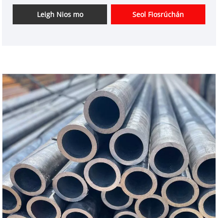
forleathan i dtionscail ar nós peitriliam,
innealtóireacht cheimiceach, cumhacht,
Leigh Nios mo
Seol Fiosrúchán
déantúsaíocht mheicniúil agus tógáil. Déantar an
táirge seo as billéid cruach ardchaighdeáin trí
phróisis mar théamh, polladh, rolladh agus méid. Tá
raon leathan méideanna aige, trastomhais mhóra,
agus tiús balla inrialaithe. Tá sé oiriúnach d'iarratais
ar nós iompar sreabhach agus tacaíocht
struchtúrach faoi bhrú ard, teocht ard, agus
coinníollacha oibre casta.