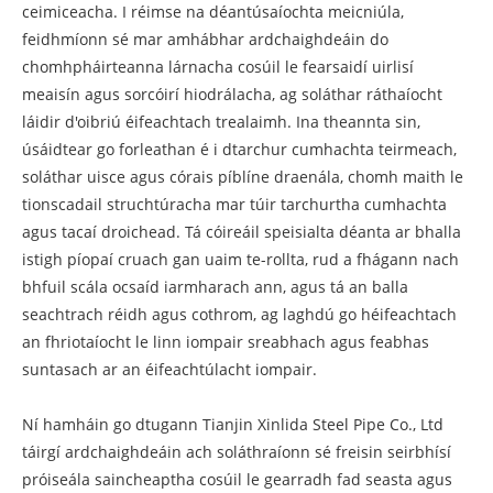
ceimiceacha. I réimse na déantúsaíochta meicniúla,
feidhmíonn sé mar amhábhar ardchaighdeáin do
chomhpháirteanna lárnacha cosúil le fearsaidí uirlisí
meaisín agus sorcóirí hiodrálacha, ag soláthar ráthaíocht
láidir d'oibriú éifeachtach trealaimh. Ina theannta sin,
úsáidtear go forleathan é i dtarchur cumhachta teirmeach,
soláthar uisce agus córais píblíne draenála, chomh maith le
tionscadail struchtúracha mar túir tarchurtha cumhachta
agus tacaí droichead. Tá cóireáil speisialta déanta ar bhalla
istigh píopaí cruach gan uaim te-rollta, rud a fhágann nach
bhfuil scála ocsaíd iarmharach ann, agus tá an balla
seachtrach réidh agus cothrom, ag laghdú go héifeachtach
an fhriotaíocht le linn iompair sreabhach agus feabhas
suntasach ar an éifeachtúlacht iompair.
Ní hamháin go dtugann Tianjin Xinlida Steel Pipe Co., Ltd
táirgí ardchaighdeáin ach soláthraíonn sé freisin seirbhísí
próiseála saincheaptha cosúil le gearradh fad seasta agus