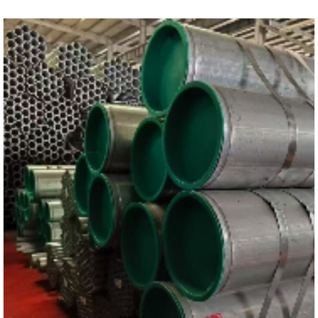
sholáthar do thionscadail thar lear.