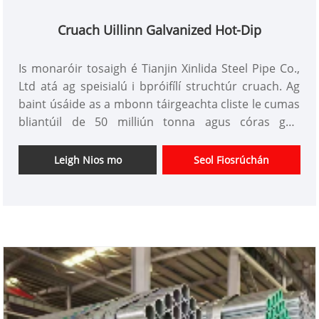
Cruach Uillinn Galvanized Hot-Dip
Is monaróir tosaigh é Tianjin Xinlida Steel Pipe Co.,
Ltd atá ag speisialú i bpróifílí struchtúr cruach. Ag
baint úsáide as a mbonn táirgeachta cliste le cumas
bliantúil de 50 milliún tonna agus córas gnó
cuimsitheach a chomhtháthaíonn táirgeadh intíre,
bunáiteanna thar lear, agus trádáil dhomhanda,
Leigh Nios mo
Seol Fiosrúchán
soláthraíonn an chuideachta seirbhísí tacaíochta
innealtóireachta thar earnálacha éagsúla lena n-
áirítear tógáil, fuinneamh agus iompar. Déantar a
chuid táirgí a onnmhairiú go dtí Oirdheisceart na
hÁise, an Meánoirthear, agus margaí thar lear eile,
ag freastal ar riachtanais soláthair na dtionscadal
baile agus idirnáisiúnta ar scála mór éagsúla. Ag
sealbhú cáilíochtaí allmhairithe agus onnmhairithe
foirmiúla, cloíonn an chuideachta le caighdeáin