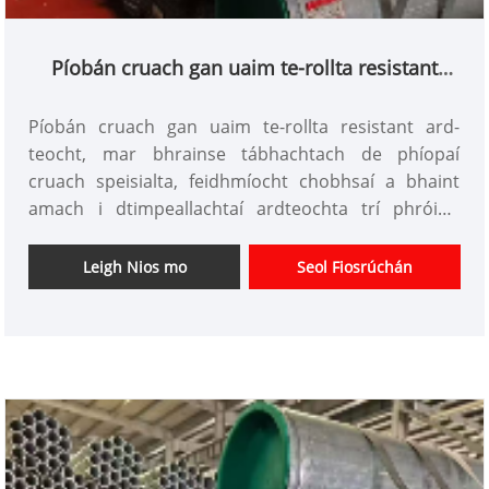
Píobán cruach gan uaim te-rollta resistant
teocht ard
Píobán cruach gan uaim te-rollta resistant ard-
teocht, mar bhrainse tábhachtach de phíopaí
cruach speisialta, feidhmíocht chobhsaí a bhaint
amach i dtimpeallachtaí ardteochta trí phróisis
rollta te agus cóimheasa cóimhiotail speisialta, rud
a fhágann go bhfuil siad ina n-ábhar ríthábhachtach
Leigh Nios mo
Seol Fiosrúchán
ríthábhachtach i dtionscail ar nós fuinneamh,
ceimiceáin, agus cumhacht. Is éard atá i gceist lena
bpróiseas déantúsaíochta ná billéid chruach a
théitear go teocht ard a rolladh go leanúnach,
deireadh a chur leis an ngá atá le táthú agus a
chinntiú go bhfuil dlús struchtúrach an phíobáin
agus friotaíocht le dífhoirmiúchán teirmeach. Tianjin
Xinlida Steel Pipe Co., Ltd, atá fréamhaithe go