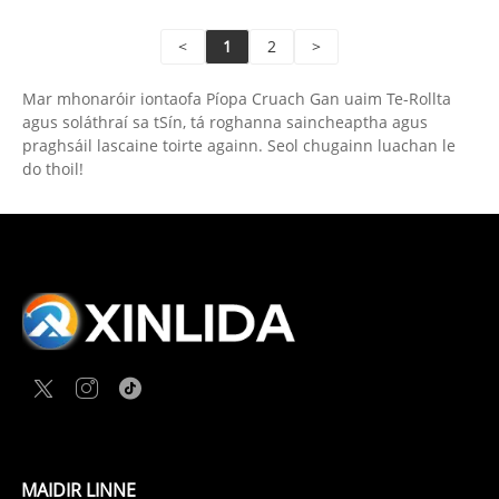
<
1
2
>
Mar mhonaróir iontaofa Píopa Cruach Gan uaim Te-Rollta
agus soláthraí sa tSín, tá roghanna saincheaptha agus
praghsáil lascaine toirte againn. Seol chugainn luachan le
do thoil!
MAIDIR LINNE