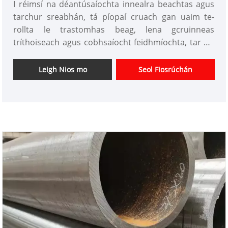
I réimsí na déantúsaíochta innealra beachtas agus
tarchur sreabhán, tá píopaí cruach gan uaim te-
rollta le trastomhas beag, lena gcruinneas
tríthoiseach agus cobhsaíocht feidhmíochta, tar éis
éirí mar phríomhchodanna a thacaíonn le hoibriú
trealaimh ard-deireadh. Soláthraíonn Tianjin Xinlida
Leigh Nios mo
Seol Fiosrúchán
Steel Pipe Co., Ltd, ag brath ar a chóras táirgthe
cliste agus leagan amach domhanda, píopaí cruach
le trastomhas beag a chomhlíonann caighdeáin
idirnáisiúnta do thionscail mar thógáil, fuinneamh
agus iompar. Clúdaíonn a chuid táirgí raon
trastomhas 20mm go 219mm, le cruinneas tiús
balla rialaithe laistigh de ± 0.1mm.