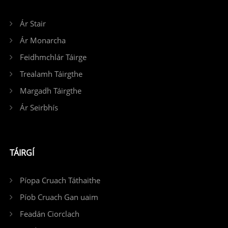
Ár Stair
Ár Monarcha
Feidhmchlár Táirge
Trealamh Táirgthe
Margadh Táirgthe
Ár Seirbhís
TÁIRGÍ
Píopa Cruach Táthaithe
Píob Cruach Gan uaim
Feadán Ciorclach