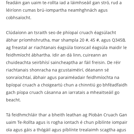
feadáin gan uaim te-rollta iad a láimhseáil gan stró, rud a
léiríonn cumas brú-iompartha neamhghnách agus
cobhsaíocht.
Clúdaíonn an tsraith seo de phíopaí cruach éagsúlacht
ábhar príomhshrutha, mar shampla 20 #, 45 #, agus Q345B,
ag freastal ar riachtanais éagsúla tionscail éagsúla maidir le
feidhmíocht ábhartha. Idir an dá linn, cuireann an
chuideachta seirbhísí saincheaptha ar fáil freisin. De réir
riachtanais shonracha na gcustaiméirí, déanann sé
sonraíochtaí, ábhair agus paraiméadair feidhmíochta na
bpíopaí cruach a choigeartú chun a chinntiú go bhféadfaidh
gach píopa cruach cásanna an iarratais a mheaitseáil go
beacht.
Tá feidhmchláir thar a bheith leathan ag Píobán Cruach Gan
uaim Te-Rollta agus is rogha iontach é chun píblínte iompair
ola agus gáis a thógáil agus píblínte trealaimh scagtha agus