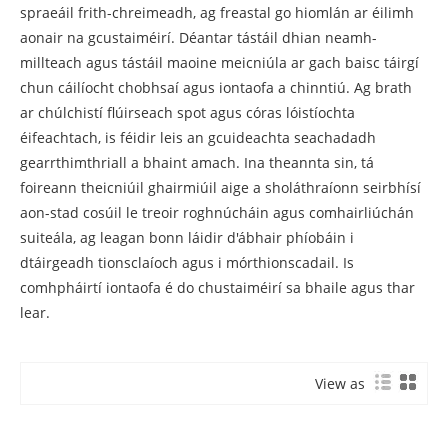
spraeáil frith-chreimeadh, ag freastal go hiomlán ar éilimh
aonair na gcustaiméirí. Déantar tástáil dhian neamh-
millteach agus tástáil maoine meicniúla ar gach baisc táirgí
chun cáilíocht chobhsaí agus iontaofa a chinntiú. Ag brath
ar chúlchistí flúirseach spot agus córas lóistíochta
éifeachtach, is féidir leis an gcuideachta seachadadh
gearrthimthriall a bhaint amach. Ina theannta sin, tá
foireann theicniúil ghairmiúil aige a sholáthraíonn seirbhísí
aon-stad cosúil le treoir roghnúcháin agus comhairliúchán
suiteála, ag leagan bonn láidir d'ábhair phíobáin i
dtáirgeadh tionsclaíoch agus i mórthionscadail. Is
comhpháirtí iontaofa é do chustaiméirí sa bhaile agus thar
lear.
View as