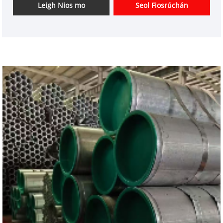
domhain ag Tianjin Xinlida Steel Pipe Co., Ltd. sa
Leigh Nios mo
Seol Fiosrúchán
ghnó píopa cruach agus tá feidhmíocht den scoth
aige maidir le táirgeadh agus soláthar píopaí cruach
gan uaim te-rollta le haghaidh píblínte cosanta
dóiteáin.