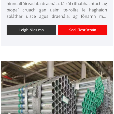
hinnealtóireachta draenála, tá ról ríthábhachtach ag
píopaí cruach gan uaim te-rollta le haghaidh
soláthar uisce agus draenála, ag fónamh mar
phríomhábhair chun sreabhadh uisce réidh agus
oibriú córas cobhsaí a chinntiú. Tá feidhmíocht den
Leigh Nios mo
Seol Fiosrúchán
scoth léirithe ag Tianjin Xinlida Steel Pipe Co., Ltd.,
ceannaire sa tionscal píopa cruach, i dtáirgeadh
agus soláthar píopaí cruach gan uaim te-rollta le
haghaidh soláthar uisce agus draenála.