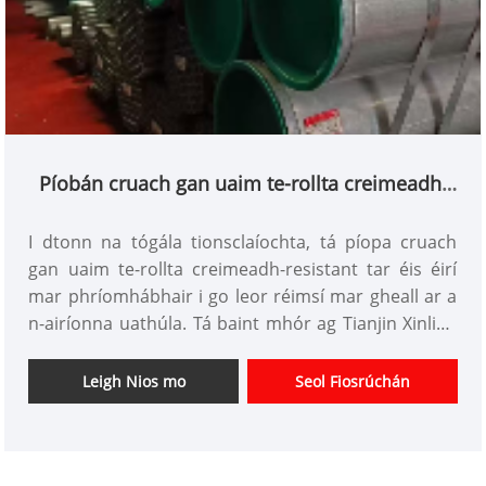
Píobán cruach gan uaim te-rollta creimeadh-
resistant
I dtonn na tógála tionsclaíochta, tá píopa cruach
gan uaim te-rollta creimeadh-resistant tar éis éirí
mar phríomhábhair i go leor réimsí mar gheall ar a
n-airíonna uathúla. Tá baint mhór ag Tianjin Xinlida
Steel Pipe Co., Ltd leis an tionscal le blianta fada
anuas, le tacaíocht ó chóras "táirgeadh intíre +
Leigh Nios mo
Seol Fiosrúchán
bunanna thar lear + trádáil dhomhanda," na píopaí
cruach speisialta seo a chur chun cinn chuig margaí
idirnáisiúnta mar Oirdheisceart na hÁise agus an
Meánoirthear, agus réitigh saincheaptha a