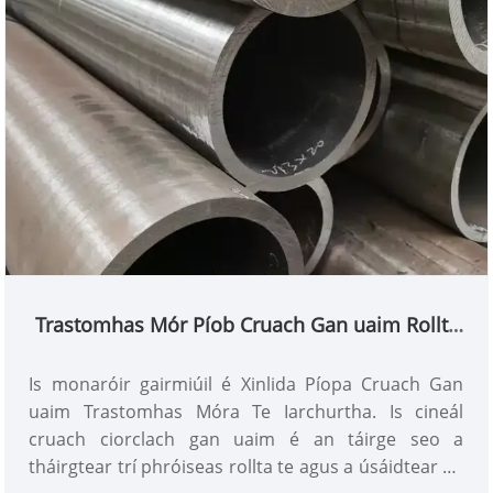
Trastomhas Mór Píob Cruach Gan uaim Rollta
Te
Is monaróir gairmiúil é Xinlida Píopa Cruach Gan
uaim Trastomhas Móra Te Iarchurtha. Is cineál
cruach ciorclach gan uaim é an táirge seo a
tháirgtear trí phróiseas rollta te agus a úsáidtear go