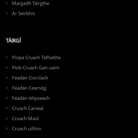
Margadh Táirgthe
Ár Seirbhís
TÁIRGÍ
Píopa Cruach Táthaithe
Píob Cruach Gan uaim
Feadán Ciorclach
Feadán Cearnóg
Feadán éilipseach
Cruach Cainéal
Cruach Maol
Cruach uillinn