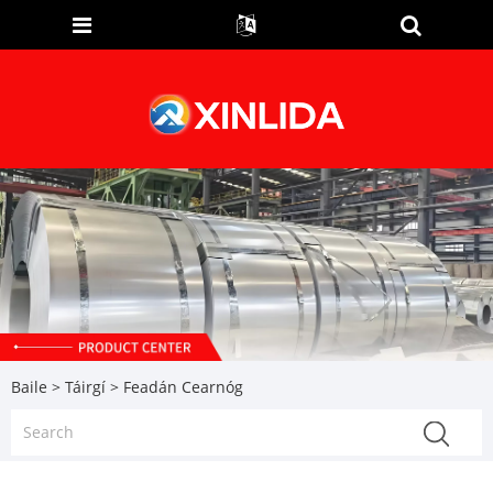
Baile
>
Táirgí
> Feadán Cearnóg