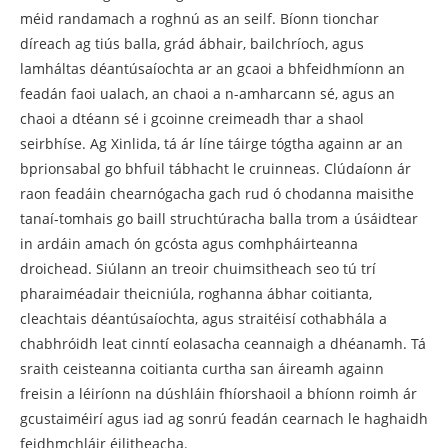
méid randamach a roghnú as an seilf. Bíonn tionchar
díreach ag tiús balla, grád ábhair, bailchríoch, agus
lamháltas déantúsaíochta ar an gcaoi a bhfeidhmíonn an
feadán faoi ualach, an chaoi a n-amharcann sé, agus an
chaoi a dtéann sé i gcoinne creimeadh thar a shaol
seirbhíse. Ag Xinlida, tá ár líne táirge tógtha againn ar an
bprionsabal go bhfuil tábhacht le cruinneas. Clúdaíonn ár
raon feadáin chearnógacha gach rud ó chodanna maisithe
tanaí-tomhais go baill struchtúracha balla trom a úsáidtear
in ardáin amach ón gcósta agus comhpháirteanna
droichead. Siúlann an treoir chuimsitheach seo tú trí
pharaiméadair theicniúla, roghanna ábhar coitianta,
cleachtais déantúsaíochta, agus straitéisí cothabhála a
chabhróidh leat cinntí eolasacha ceannaigh a dhéanamh. Tá
sraith ceisteanna coitianta curtha san áireamh againn
freisin a léiríonn na dúshláin fhíorshaoil ​​a bhíonn roimh ár
gcustaiméirí agus iad ag sonrú feadán cearnach le haghaidh
feidhmchláir éilitheacha.