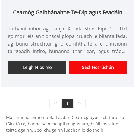
rogha is fearr le haghaidh soláthair ag tionscail
innealtóireachta, maisiúcháin, talmhaíochta agus
Cearnóg Galbhánaithe Te-Dip agus Feadáin
leictrimheicniúla sa bhaile agus go hidirnáisiúnta.
Dronuilleogacha
Tá baint mhór ag Tianjin Xinlida Steel Pipe Co., Ltd
go mór leis an tionscal píopa cruach le blianta fada,
ag bunú struchtúr gnó comhtháite a chuimsíonn
táirgeadh intíre, bunanna thar lear, agus trádáil
dhomhanda. Ag baint úsáide as a cháilíochtaí
foirmiúla allmhairithe agus onnmhairithe, tá an
Leigh Nios mo
Seol Fiosrúchán
margadh trádála trasteorann saothraithe ag an
gcuideachta, agus onnmhairítear táirgí chuig
Oirdheisceart na hÁise, an Meánoirthear, agus
réigiúin eile. Feistithe le trealamh táirgeachta cliste,
<
1
>
tá cumas táirgthe bliantúil de 50 milliún tonna ag an
gcuideachta. Comhlíonann a phróisis táirgthe agus
Mar mhonaróir iontaofa Feadán Cearnóg agus soláthraí sa
a threalamh caighdeáin idirnáisiúnta, agus is
tSín, tá roghanna saincheaptha agus praghsáil lascaine
príomhtháirge onnmhairithe iad na feadáin
toirte againn. Seol chugainn luachan le do thoil!
chearnógacha agus dronuilleogacha galbhánaithe