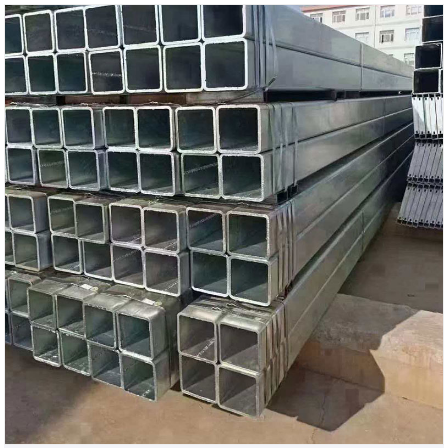
agus dronuilleogach, déanann an chuideachta
trealamh táirgeachta cliste agus próisis aibíochta a
ghiaráil chun próifílí ardfheidhmíochta, cost-
éifeachtach a chruthú, ag tabhairt aghaidh go foirfe
ar phointí pian an tionscail ar nós cóireáil chasta
frith-chreimeadh, costais soláthair arda, timthriallta
seachadta fada, agus próiseáil casta. Tagann na
táirgí seo le ciseal cosanta réamh-ghalbhánuithe,
deireadh a chur leis an ngá atá le péintéireacht
thánaisteach le haghaidh cosaint creimeadh, ag
laghdú go mór costais fhoriomlána i gcomparáid le
hábhair phíobáin traidisiúnta. Ina theannta sin, tá
raon iomlán sonraíochtaí ar fáil go héasca, le
freagairt seachadta tapa, rud a fhágann go bhfuil
siad oiriúnach d'fheidhmeanna éagsúla cosúil le
tithe gloine, imbhallaí, ráillí, agus struchtúir cruach
éadrom. Trí cháilíocht, éifeachtúlacht agus
geilleagar a chothromú, is iad na píopaí seo an