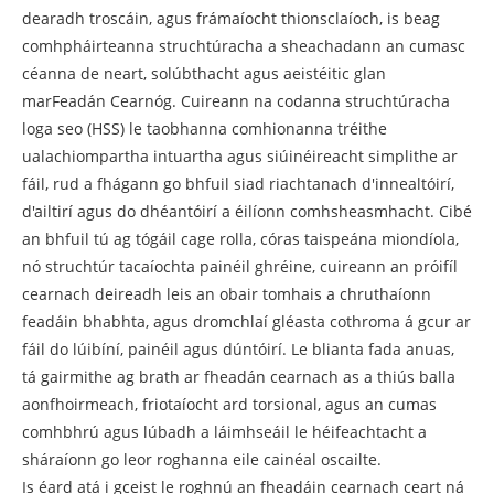
dearadh troscáin, agus frámaíocht thionsclaíoch, is beag
comhpháirteanna struchtúracha a sheachadann an cumasc
céanna de neart, solúbthacht agus aeistéitic glan
mar
Feadán Cearnóg
. Cuireann na codanna struchtúracha
loga seo (HSS) le taobhanna comhionanna tréithe
ualachiompartha intuartha agus siúinéireacht simplithe ar
fáil, rud a fhágann go bhfuil siad riachtanach d'innealtóirí,
d'ailtirí agus do dhéantóirí a éilíonn comhsheasmhacht. Cibé
an bhfuil tú ag tógáil cage rolla, córas taispeána miondíola,
nó struchtúr tacaíochta painéil ghréine, cuireann an próifíl
cearnach deireadh leis an obair tomhais a chruthaíonn
feadáin bhabhta, agus dromchlaí gléasta cothroma á gcur ar
fáil do lúibíní, painéil agus dúntóirí. Le blianta fada anuas,
tá gairmithe ag brath ar fheadán cearnach as a thiús balla
aonfhoirmeach, friotaíocht ard torsional, agus an cumas
comhbhrú agus lúbadh a láimhseáil le héifeachtacht a
sháraíonn go leor roghanna eile cainéal oscailte.
Is éard atá i gceist le roghnú an fheadáin cearnach ceart ná