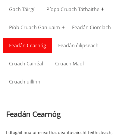
Gach Táirgí
Píopa Cruach Táthaithe
Píob Cruach Gan uaim
Feadán Ciorclach
Feadán Cearnóg
Feadán éilipseach
Cruach Cainéal
Cruach Maol
Cruach uillinn
Feadán Cearnóg
I dtógáil nua-aimseartha, déantúsaíocht feithicleach,