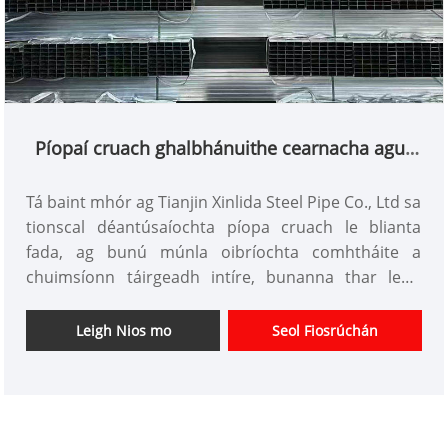
Píopaí cruach ghalbhánuithe cearnacha agus
dronuilleogacha
Tá baint mhór ag Tianjin Xinlida Steel Pipe Co., Ltd sa
tionscal déantúsaíochta píopa cruach le blianta
fada, ag bunú múnla oibríochta comhtháite a
chuimsíonn táirgeadh intíre, bunanna thar lear,
agus trádáil dhomhanda. Déantar a chuid táirgí a
onnmhairiú chuig Oirdheisceart na hÁise, an
Leigh Nios mo
Seol Fiosrúchán
Meánoirthear, agus réigiúin eile thar lear, agus tá
cáilíochtaí iomlána allmhairithe agus onnmhairithe
acu agus cumas táirgthe láidir bliantúil de 50 milliún
tonna. Ag speisialú i bpíopaí cruach ghalbhánuithe