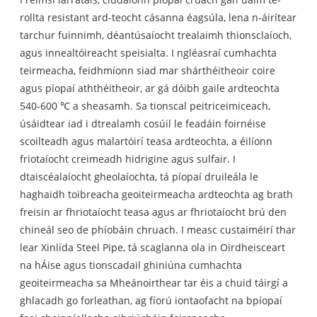
rollta resistant ard-teocht cásanna éagsúla, lena n-áirítear
tarchur fuinnimh, déantúsaíocht trealaimh thionsclaíoch,
agus innealtóireacht speisialta. I ngléasraí cumhachta
teirmeacha, feidhmíonn siad mar shárthéitheoir coire
agus píopaí aththéitheoir, ar gá dóibh gaile ardteochta
540-600 ℃ a sheasamh. Sa tionscal peitriceimiceach,
úsáidtear iad i dtrealamh cosúil le feadáin foirnéise
scoilteadh agus malartóirí teasa ardteochta, a éilíonn
friotaíocht creimeadh hidrigine agus sulfair. I
dtaiscéalaíocht gheolaíochta, tá píopaí druileála le
haghaidh toibreacha geoiteirmeacha ardteochta ag brath
freisin ar fhriotaíocht teasa agus ar fhriotaíocht brú den
chineál seo de phíobáin chruach. I measc custaiméirí thar
lear Xinlida Steel Pipe, tá scaglanna ola in Oirdheisceart
na hÁise agus tionscadail ghiniúna cumhachta
geoiteirmeacha sa Mheánoirthear tar éis a chuid táirgí a
ghlacadh go forleathan, ag fíorú iontaofacht na bpíopaí