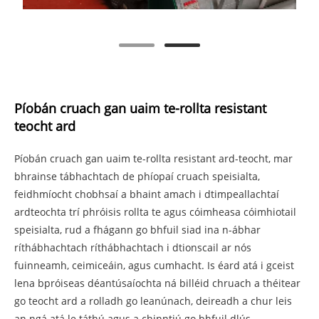
Píobán cruach gan uaim te-rollta resistant
teocht ard
Píobán cruach gan uaim te-rollta resistant ard-teocht, mar
bhrainse tábhachtach de phíopaí cruach speisialta,
feidhmíocht chobhsaí a bhaint amach i dtimpeallachtaí
ardteochta trí phróisis rollta te agus cóimheasa cóimhiotail
speisialta, rud a fhágann go bhfuil siad ina n-ábhar
ríthábhachtach ríthábhachtach i dtionscail ar nós
fuinneamh, ceimiceáin, agus cumhacht. Is éard atá i gceist
lena bpróiseas déantúsaíochta ná billéid chruach a théitear
go teocht ard a rolladh go leanúnach, deireadh a chur leis
an ngá atá le táthú agus a chinntiú go bhfuil dlús