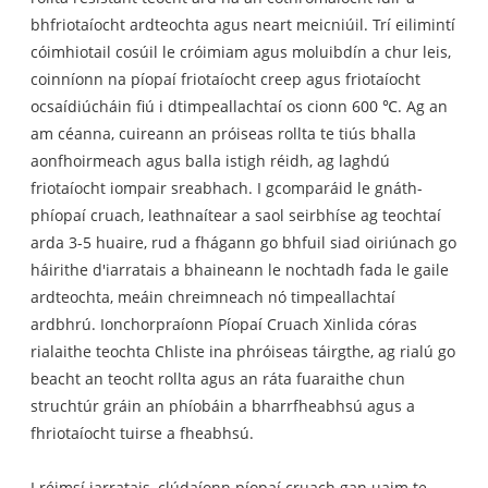
bhfriotaíocht ardteochta agus neart meicniúil. Trí eilimintí
cóimhiotail cosúil le cróimiam agus moluibdín a chur leis,
coinníonn na píopaí friotaíocht creep agus friotaíocht
ocsaídiúcháin fiú i dtimpeallachtaí os cionn 600 ℃. Ag an
am céanna, cuireann an próiseas rollta te tiús bhalla
aonfhoirmeach agus balla istigh réidh, ag laghdú
friotaíocht iompair sreabhach. I gcomparáid le gnáth-
phíopaí cruach, leathnaítear a saol seirbhíse ag teochtaí
arda 3-5 huaire, rud a fhágann go bhfuil siad oiriúnach go
háirithe d'iarratais a bhaineann le nochtadh fada le gaile
ardteochta, meáin chreimneach nó timpeallachtaí
ardbhrú. Ionchorpraíonn Píopaí Cruach Xinlida córas
rialaithe teochta Chliste ina phróiseas táirgthe, ag rialú go
beacht an teocht rollta agus an ráta fuaraithe chun
struchtúr gráin an phíobáin a bharrfheabhsú agus a
fhriotaíocht tuirse a fheabhsú.
I réimsí iarratais, clúdaíonn píopaí cruach gan uaim te-