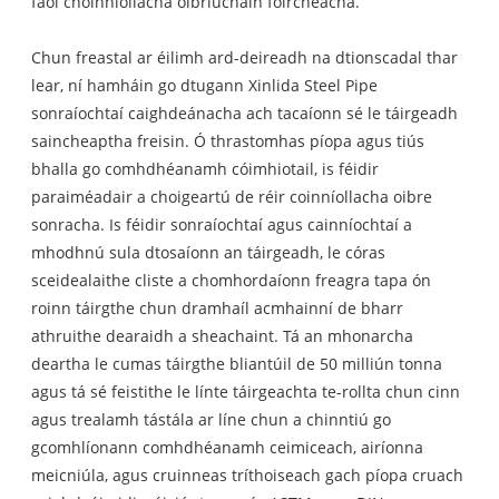
faoi choinníollacha oibriúcháin foircneacha.
Chun freastal ar éilimh ard-deireadh na dtionscadal thar
lear, ní hamháin go dtugann Xinlida Steel Pipe
sonraíochtaí caighdeánacha ach tacaíonn sé le táirgeadh
saincheaptha freisin. Ó thrastomhas píopa agus tiús
bhalla go comhdhéanamh cóimhiotail, is féidir
paraiméadair a choigeartú de réir coinníollacha oibre
sonracha. Is féidir sonraíochtaí agus cainníochtaí a
mhodhnú sula dtosaíonn an táirgeadh, le córas
sceidealaithe cliste a chomhordaíonn freagra tapa ón
roinn táirgthe chun dramhaíl acmhainní de bharr
athruithe dearaidh a sheachaint. Tá an mhonarcha
deartha le cumas táirgthe bliantúil de 50 milliún tonna
agus tá sé feistithe le línte táirgeachta te-rollta chun cinn
agus trealamh tástála ar líne chun a chinntiú go
gcomhlíonann comhdhéanamh ceimiceach, airíonna
meicniúla, agus cruinneas tríthoiseach gach píopa cruach