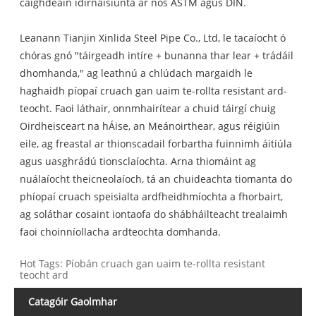
caighdeáin idirnáisiúnta ar nós ASTM agus DIN.
Leanann Tianjin Xinlida Steel Pipe Co., Ltd, le tacaíocht ó
chóras gnó "táirgeadh intíre + bunanna thar lear + trádáil
dhomhanda," ag leathnú a chlúdach margaidh le
haghaidh píopaí cruach gan uaim te-rollta resistant ard-
teocht. Faoi láthair, onnmhairítear a chuid táirgí chuig
Oirdheisceart na hÁise, an Meánoirthear, agus réigiúin
eile, ag freastal ar thionscadail forbartha fuinnimh áitiúla
agus uasghrádú tionsclaíochta. Arna thiomáint ag
nuálaíocht theicneolaíoch, tá an chuideachta tiomanta do
phíopaí cruach speisialta ardfheidhmíochta a fhorbairt,
ag soláthar cosaint iontaofa do shábháilteacht trealaimh
faoi choinníollacha ardteochta domhanda.
Hot Tags: Píobán cruach gan uaim te-rollta resistant
teocht ard
Catagóir Gaolmhar