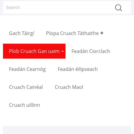
Gach Táirgí
Píopa Cruach Táthaithe
Píob Cruach Gan uaim
Feadán Ciorclach
Feadán Cearnóg
Feadán éilipseach
Cruach Cainéal
Cruach Maol
Cruach uillinn