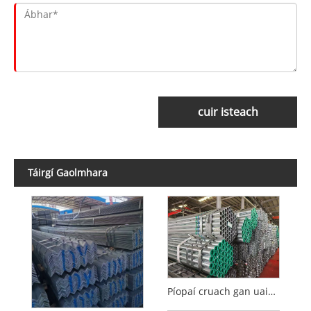
cuir isteach
Táirgí Gaolmhara
Píopaí cruach gan uaim te-rollta le haghaidh soláthar uisce agus draenála