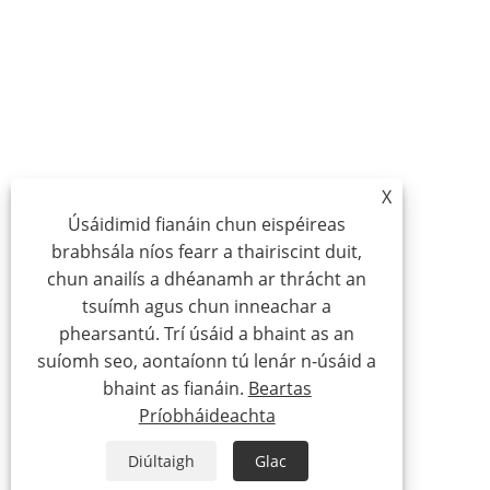
X
Úsáidimid fianáin chun eispéireas
brabhsála níos fearr a thairiscint duit,
chun anailís a dhéanamh ar thrácht an
tsuímh agus chun inneachar a
phearsantú. Trí úsáid a bhaint as an
suíomh seo, aontaíonn tú lenár n-úsáid a
bhaint as fianáin.
Beartas
Príobháideachta
Diúltaigh
Glac