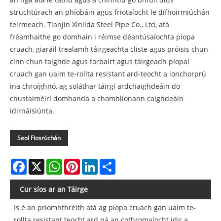
struchtúrach an phíobáin agus friotaíocht le dífhoirmiúchán
teirmeach. Tianjin Xinlida Steel Pipe Co., Ltd, atá
fréamhaithe go domhain i réimse déantúsaíochta píopa
cruach, giaráil trealamh táirgeachta cliste agus próisis chun
cinn chun taighde agus forbairt agus táirgeadh píopaí
cruach gan uaim te-rollta resistant ard-teocht a ionchorprú
ina chroíghnó, ag soláthar táirgí ardchaighdeáin do
chustaiméirí domhanda a chomhlíonann caighdeáin
idirnáisiúnta.
Seol Fiosrúchán
Facebook
X
WhatsApp
Pinterest
LinkedIn
Share
Cur síos ar an Táirge
Is é an príomhthréith atá ag píopa cruach gan uaim te-
rollta resistant teocht ard ná an cothromaíocht idir a