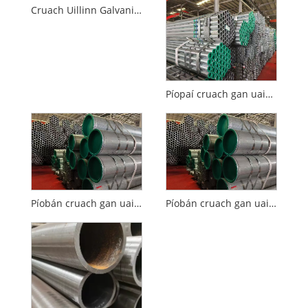
Cruach Uillinn Galvanized Hot-Dip
Píopaí cruach gan uaim te-rollta le haghaidh píblínte cosanta dóiteáin
Píobán cruach gan uaim te-rollta creimeadh-resistant
Píobán cruach gan uaim le trastomhas beag te-rollta