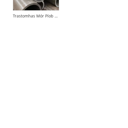
Trastomhas Mór Píob Cruach Gan uaim Rollta Te