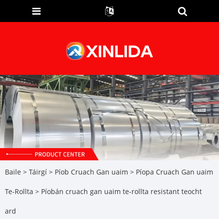
Baile
>
Táirgí
>
Píob Cruach Gan uaim
>
Píopa Cruach Gan uaim
Te-Rollta
> Píobán cruach gan uaim te-rollta resistant teocht
ard