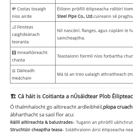
💸 Costas tosaigh
Éilíonn próifílí éilipseacha rollóirí 
níos airde
Steel Pipe Co., Ltd.
cuireann sé praghsá
📐 Feisteas
Níl nascóirí, flanges, agus cúpláin l
caighdeánach
saincheaptha.
teoranta
🧮 Innealtóireacht
Teastaíonn foirmlí níos forbartha chun
chasta
⚖️ Dáileadh
Má tá an treo ualaigh athraitheach (m.
meáchain
🏗️ Cá háit is Coitianta a nÚsáidtear Píob Éilipte
Ó thalmhaíocht go ailtireacht ardleibhéil,
píopa cruach
ábharthacht sa saol fíor acu:
Ráillí ailtireachta & balustrades
– Tugann an phróifíl ubhchru
Struchtúir cheaptha teasa
– Soláthraíonn áirsí éilipseacha ne