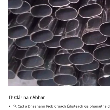
📑 Clár na nÁbhar
🔍 Cad a Dhéanann Píob Cruach Éilipteach Galbhánaithe di