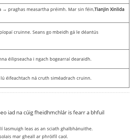
bhta → praghas measartha préimh. Mar sin féin,
Tianjin Xinlida
s píopaí cruinne. Seans go mbeidh gá le déantús
danna éilipseacha i ngach bogearraí dearaidh.
os lú éifeachtach ná cruth siméadrach cruinn.
 Seo iad na cúig fheidhmchlár is fearr a bhfuil
 lasmuigh leas as an sciath ghalbhánuithe.
lais mar gheall ar phróifíl caol.