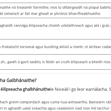
tiomnaithe nó trealamh foirmithe; níos lú olltáirgeadh ná píopaí ba
il iomaíoch ar fáil mar gheall ar phróisis bharrfheabhsaithe.
e haghaidh rannóga éilipseacha chomh uileláithreach agus atá i gcá
 friotaíocht torsional agus buckling áitiúil a ríomh; ní áirítear co
sh., gaoth ó gach taobh), is féidir an cruth éilipseach a bheith ní
acha Galbhánaithe?
 éilipseacha ghalbhánuithe
le feiceáil i go leor earnálacha.
thach greim compordach agus cuma nua-aimseartha. Baineann ráillí
art in aghaidh ualaí sneachta agus ceadaíonn siad níos mó tarchur so