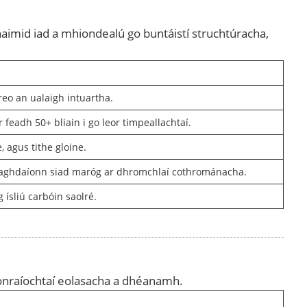
naimid iad a mhiondealú go buntáistí struchtúracha,
reo an ualaigh intuartha.
feadh 50+ bliain i go leor timpeallachtaí.
, agus tithe gloine.
us laghdaíonn siad maróg ar dhromchlaí cothrománacha.
ísliú carbóin saolré.
 sonraíochtaí eolasacha a dhéanamh.