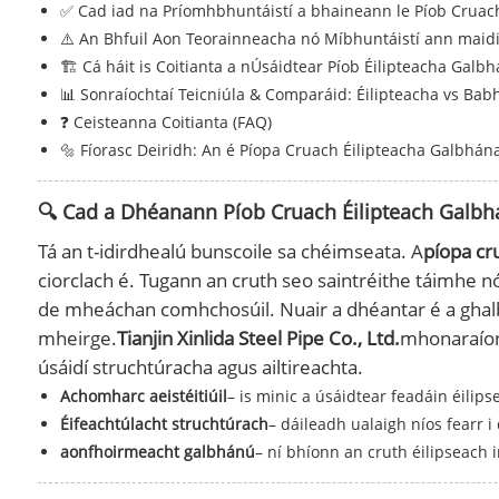
✅ Cad iad na Príomhbhuntáistí a bhaineann le Píob Cruach
⚠️ An Bhfuil Aon Teorainneacha nó Míbhuntáistí ann maidi
🏗️ Cá háit is Coitianta a nÚsáidtear Píob Éilipteacha Galb
📊 Sonraíochtaí Teicniúla & Comparáid: Éilipteacha vs Bab
❓ Ceisteanna Coitianta (FAQ)
🔩 Fíorasc Deiridh: An é Píopa Cruach Éilipteacha Galbhá
🔍 Cad a Dhéanann Píob Cruach Éilipteach Galbhá
Tá an t-idirdhealú bunscoile sa chéimseata. A
píopa cr
ciorclach é. Tugann an cruth seo saintréithe táimhe nó
de mheáchan comhchosúil. Nuair a dhéantar é a ghalbhán
mheirge.
Tianjin Xinlida Steel Pipe Co., Ltd.
mhonaraíonn
úsáidí struchtúracha agus ailtireachta.
Achomharc aeistéitiúil
– is minic a úsáidtear feadáin éilip
Éifeachtúlacht struchtúrach
– dáileadh ualaigh níos fearr i
aonfhoirmeacht galbhánú
– ní bhíonn an cruth éilipseach 