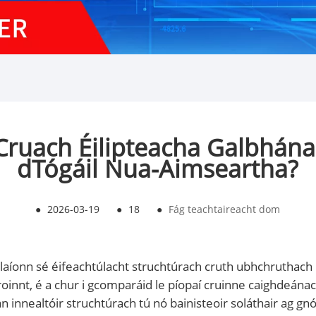
 Cruach Éilipteacha Galbhána
dTógáil Nua-Aimseartha?
●
2026-03-19
●
18
●
Fág teachtaireacht dom
íonn sé éifeachtúlacht struchtúrach cruth ubhchruthach l
roinnt, é a chur i gcomparáid le píopaí cruinne caighdeánac
an innealtóir struchtúrach tú nó bainisteoir soláthair ag gn