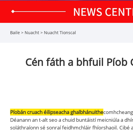
Baile
>
Nuacht
>
Nuacht Tionscal
Cén fáth a bhfuil Píob
Píobán cruach éilipseacha ghalbhánuithe
comhcheangla
Déanann an t-alt seo a chuid buntáistí meicniúla a dhí
soláthraíonn sé sonraí feidhmchláir fhíorshaoil. Cibé 