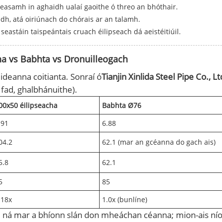
 seasamh in aghaidh ualaí gaoithe ó threo an bhóthair.
dh, atá oiriúnach do chórais ar an talamh.
seastáin taispeántais cruach éilipseach dá aeistéitiúil.
ha vs Babhta vs Dronuilleogach
deanna coitianta. Sonraí ó
Tianjin Xinlida Steel Pipe Co., Lt
fad, ghalbhánuithe).
00x50 éilipseacha
Babhta Ø76
.91
6.88
04.2
62.1 (mar an gcéanna do gach ais)
5.8
62.1
5
85
.18x
1.0x (bunlíne)
e ná mar a bhíonn slán don mheáchan céanna; mion-ais níos