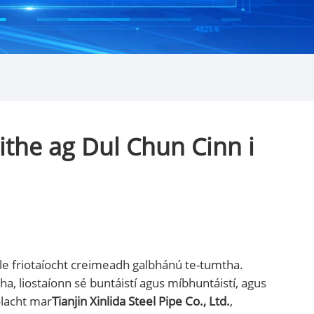
ithe ag Dul Chun Cinn i
e friotaíocht creimeadh galbhánú te-tumtha.
ha, liostaíonn sé buntáistí agus míbhuntáistí, agus
ólacht mar
Tianjin Xinlida Steel Pipe Co., Ltd.
,