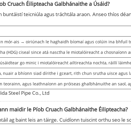
ob Cruach Éilipteacha Galbhánaithe a Úsáid?
 buntáistí teicniúla agus tráchtála araon. Anseo thíos déa
n mór-ais → oiriúnach le haghaidh bíomaí agus colúin ina bhfuil t
 (HDG) ciseal since atá nasctha le miotalóireacht a chosnaíonn ar 
áidtear go minic i miotalóireacht ailtireachta nochta, ráillí láimhe
a, nuair a bhíonn siad dírithe i gceart, rith chun srutha uisce ag
n teorainn, agus leathnaíonn an próiseas ghalbhánuithe an saol, ag 
ida Steel Pipe Co., Ltd
ann maidir le Píob Cruach Galbhánaithe Éilipteacha?
áil ag baint leis an táirge. Cuidíonn tuiscint orthu seo le