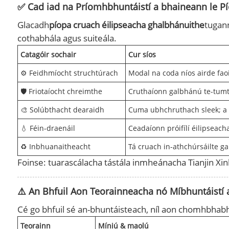
✅ Cad iad na Príomhbhuntáistí a bhaineann le Pí
Glacadh
píopa cruach éilipseacha ghalbhánuithe
tugann
cothabhála agus suiteála.
Catagóir sochair
Cur síos
⚙️ Feidhmíocht struchtúrach
Modal na coda níos airde faoi
🛡️ Friotaíocht chreimthe
Cruthaíonn galbhánú te-tumtha
🎨 Solúbthacht dearaidh
Cuma ubhchruthach sleek; a ús
💧 Féin-draenáil
Ceadaíonn próifílí éilipseach
♻️ Inbhuanaitheacht
Tá cruach in-athchúrsáilte ga
Foinse: tuarascálacha tástála inmheánacha Tianjin Xinl
⚠️ An Bhfuil Aon Teorainneacha nó Míbhuntáistí 
Cé go bhfuil sé an-bhuntáisteach, níl aon chomhbhabht
Teorainn
Míniú & maolú