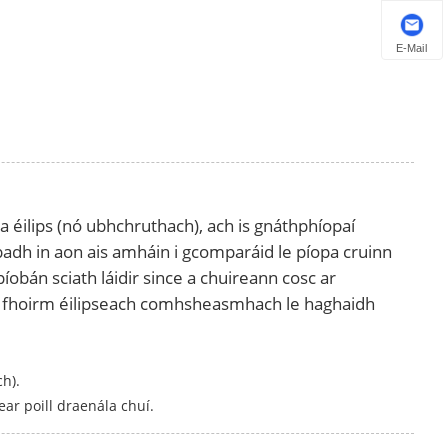
E-Mail
a éilips (nó ubhchruthach), ach is gnáthphíopaí
úbadh in aon ais amháin i gcomparáid le píopa cruinn
án sciath láidir since a chuireann cosc ​​ar
 an fhoirm éilipseach comhsheasmhach le haghaidh
h).
ar poill draenála chuí.