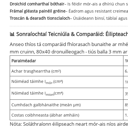
Droichid comharthaí bóthair
– Is féidir mór-ais a dhíriú chun
Frámaí gléasta painéil gréine
– Éadrom agus resistant creimea
Troscán & dearadh tionsclaíoch
– Úsáideann binsí, táblaí agus 
📊 Sonraíochtaí Teicniúla & Comparáid: Éilipteac
Anseo thíos tá comparáid fhíorasach bunaithe ar mhéi
mm cruinn, 80x40 dronuilleogach - tiús balla 3 mm ar 
Paraiméadar
1
Achar trasghearrtha (cm²)
6
Nóiméad táimhe I
(cm⁴)
1
mór-
Nóiméad táimhe I
(cm⁴)
3
mion
Cumhdach galbhánaithe (meán µm)
8
Costas coibhneasta (ábhar amháin)
1
Nóta: Soláthraíonn éilipseach neart mór-ais níos aird