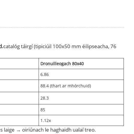
d.
catalóg táirgí (tipiciúil 100x50 mm éilipseacha, 76
Dronuilleogach 80x40
6.86
88.4 (thart ar mhórchuid)
28.3
85
1.12x
 laige → oiriúnach le haghaidh ualaí treo.