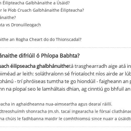
 Éilipteacha Galbhánaithe a Úsáid?
r le Píob Cruach Galbhánaithe Éilipteacha?
hánaithe?
hta vs Dronuilleogach
naithe an Rogha Cheart do do Thionscadal?
naithe difriúil ó Phíopa Babhta?
uach éilipseacha ghalbhánuithe
tá trasghearradh aige atá in
iméad ar leith: soláthraíonn sé friotaíocht níos airde ar l
ú - trí phróiseas tumtha te go hiondúil - faigheann an píob
 na píopaí seo le lamháltais dhian, ag cinntiú go bhfuil
seacha in aghaidheanna nua-aimseartha agus dearaí ráillí.
 dtreoshuímh shonracha (m.sh. tacaí ingearacha le fórsaí cliathánac
ina chúis le fadhbanna maidir le comhthiomsú since nuair a úsáidte