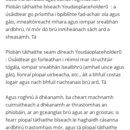
Píobán táthaithe bíseach Youdaoplaceholder0 ‌ : a
úsáidtear go príomha i bpíblínte fad-achair ola agus
gáis, innealtóireacht mhara agus iompar sreabhán
ardbhrú, ní mór dó brú inmheánach sách ard a
sheasamh. Tá
Píobán táthaithe seam díreach Youdaoplaceholder0 ‌
: Úsáidtear go forleathan i réimsí mar struchtúir
tógála, iompar sreabhán ísealbhrú (amhail uisce agus
gás), líonraí píopaí uirbeacha, etc., áit a bhfuil costas
íogair agus nach bhfuil riachtanais brú ard. Tá
Agus roghnú á dhéanamh, ba cheart machnamh
cuimsitheach a dhéanamh ar thrastomhas an
phíobáin, ar an gceanglas brú agus ar an gcostas: is
fearr píopaí táthaithe bíseach le haghaidh cásanna
ardbhrú trastomhais mór, agus tá píopaí táthaithe