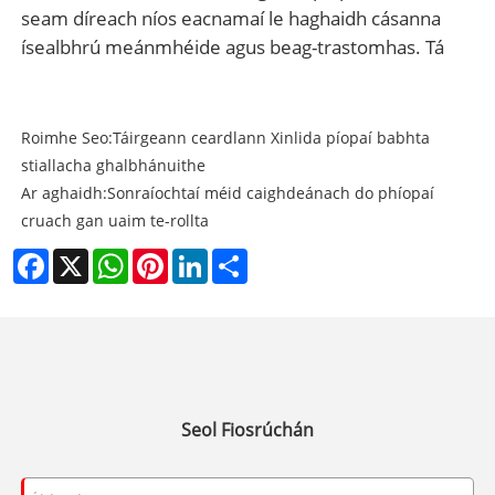
seam díreach níos eacnamaí le haghaidh cásanna
ísealbhrú meánmhéide agus beag-trastomhas. Tá
Roimhe Seo:
Táirgeann ceardlann Xinlida píopaí babhta
stiallacha ghalbhánuithe
Ar aghaidh:
Sonraíochtaí méid caighdeánach do phíopaí
cruach gan uaim te-rollta
Facebook
X
WhatsApp
Pinterest
LinkedIn
Share
Seol Fiosrúchán