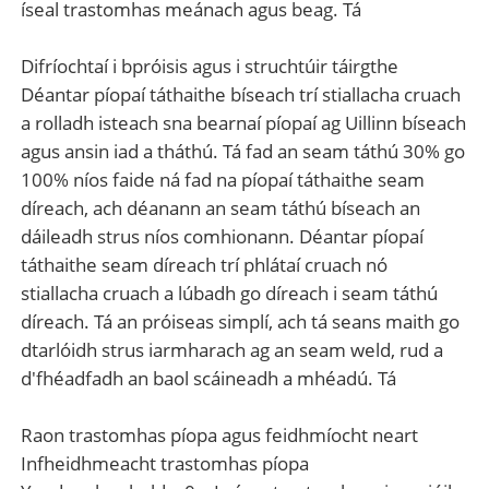
íseal trastomhas meánach agus beag. Tá
Difríochtaí i bpróisis agus i struchtúir táirgthe
Déantar píopaí táthaithe bíseach trí stiallacha cruach
a rolladh isteach sna bearnaí píopaí ag Uillinn bíseach
agus ansin iad a tháthú. Tá fad an seam táthú 30% go
100% níos faide ná fad na píopaí táthaithe seam
díreach, ach déanann an seam táthú bíseach an
dáileadh strus níos comhionann. Déantar píopaí
táthaithe seam díreach trí phlátaí cruach nó
stiallacha cruach a lúbadh go díreach i seam táthú
díreach. Tá an próiseas simplí, ach tá seans maith go
dtarlóidh strus iarmharach ag an seam weld, rud a
d'fhéadfadh an baol scáineadh a mhéadú. Tá
Raon trastomhas píopa agus feidhmíocht neart
Infheidhmeacht trastomhas píopa