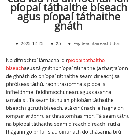
píopaí táthaithe bíseach
agus píopaí táthaithe
gnáth
●
2025-12-25
●
25
●
Fág teachtaireacht dom
Na difríochtaí lárnacha idir
píopaí táthaithe
bíseach
agus tá gnáthphíopaí táthaithe (a thagraíonn
de ghnáth do phíopaí táthaithe seam díreach) sa
phróiseas táthú, raon trastomhais píopa is
infheidhme, feidhmíocht neart agus cásanna
iarratais ‌. Tá seam táthú an phíobáin táthaithe
bíseach i gcruth bíseach, atá oiriúnach le haghaidh
iompair ardbhrú ar thrastomhas mór. Tá seam táthú
na bpíopaí táthaithe seam díreach díreach, rud a
fhágann go bhfuil siad oiriúnach do chásanna brú