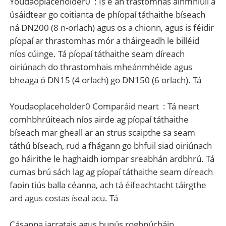
Youdaoplaceholder0 ‌ : Is é an trastomhas ainmniúil a
úsáidtear go coitianta de phíopaí táthaithe bíseach
ná DN200 (8 n-orlach) agus os a chionn, agus is féidir
píopaí ar thrastomhas mór a tháirgeadh le billéid
níos cúinge. Tá píopaí táthaithe seam díreach
oiriúnach do thrastomhais mheánmhéide agus
bheaga ó DN15 (4 orlach) go DN150 (6 orlach). Tá
Youdaoplaceholder0 Comparáid neart ‌ : Tá neart
comhbhrúiteach níos airde ag píopaí táthaithe
bíseach mar gheall ar an strus scaipthe sa seam
táthú bíseach, rud a fhágann go bhfuil siad oiriúnach
go háirithe le haghaidh iompar sreabhán ardbhrú. Tá
cumas brú sách lag ag píopaí táthaithe seam díreach
faoin tiús balla céanna, ach tá éifeachtacht táirgthe
ard agus costas íseal acu. Tá
Cásanna iarratais agus bunús roghnúcháin