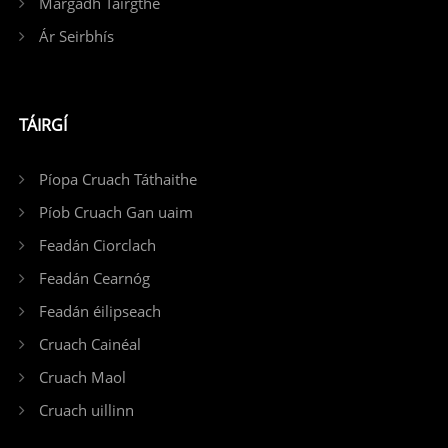
Margadh Táirgthe
Ár Seirbhís
TÁIRGÍ
Píopa Cruach Táthaithe
Píob Cruach Gan uaim
Feadán Ciorclach
Feadán Cearnóg
Feadán éilipseach
Cruach Cainéal
Cruach Maol
Cruach uillinn