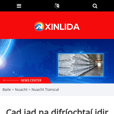
Baile
>
Nuacht
>
Nuacht Tionscal
Cad iad na difríochtaí idir