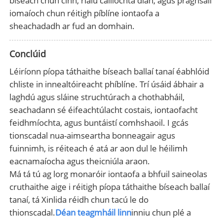
bíseach chun cinn, rialú cáilíochta dian, agus praghsáil
iomaíoch chun réitigh píblíne iontaofa a
sheachadadh ar fud an domhain.
Conclúid
Léiríonn píopa táthaithe bíseach ballaí tanaí éabhlóid
chliste in innealtóireacht phíblíne. Trí úsáid ábhair a
laghdú agus sláine struchtúrach a chothabháil,
seachadann sé éifeachtúlacht costais, iontaofacht
feidhmíochta, agus buntáistí comhshaoil. I gcás
tionscadal nua-aimseartha bonneagair agus
fuinnimh, is réiteach é atá ar aon dul le héilimh
eacnamaíocha agus theicniúla araon.
Má tá tú ag lorg monaróir iontaofa a bhfuil saineolas
cruthaithe aige i réitigh píopa táthaithe bíseach ballaí
tanaí, tá Xinlida réidh chun tacú le do
thionscadal.
Déan teagmháil linn
inniu chun plé a