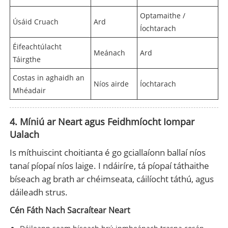
Optamaithe /
Úsáid Cruach
Ard
Íochtarach
Éifeachtúlacht
Meánach
Ard
Táirgthe
Costas in aghaidh an
Níos airde
Íochtarach
Mhéadair
4. Míniú ar Neart agus Feidhmíocht Iompar
Ualach
Is míthuiscint choitianta é go gciallaíonn ballaí níos
tanaí píopaí níos laige. I ndáiríre, tá píopaí táthaithe
bíseach ag brath ar chéimseata, cáilíocht táthú, agus
dáileadh strus.
Cén Fáth Nach Sacraítear Neart