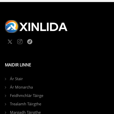
MAIDIR LINNE
Ár Stair
Ár Monarcha
Feidhmchlár Táirge
Trealamh Táirgthe
Margadh Táirgthe