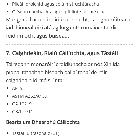
Píleáil droichid agus colúin struchtúracha
Gléasra cumhachta agus píblínte teirmeacha
Mar gheall ar a n-inoiriúnaitheacht, is rogha réiteach
iad d'innealtóirí atá ag lorg cothromaíochta idir
feidhmíocht agus buiséad.
7. Caighdeáin, Rialú Cáilíochta, agus Tástáil
Táirgeann monaróirí creidiúnacha ar nós Xinlida
píopaí táthaithe bíseach ballaí tanaí de réir
caighdeáin idirnáisiúnta:
API 5L
ASTM A252/A139
GA 10219
GB/T 9711
Bearta um Dhearbhú Cáilíochta
Tástáil ultrasonaic (UT)