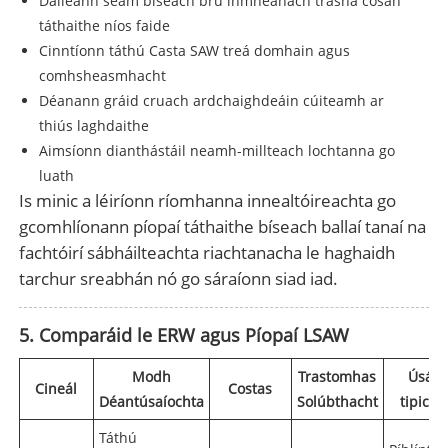
Dáileann seam bíseach brú inmheánach trasna cosán
táthaithe níos faide
Cinntíonn táthú Casta SAW treá domhain agus
comhsheasmhacht
Déanann gráid cruach ardchaighdeáin cúiteamh ar
thiús laghdaithe
Aimsíonn dianthástáil neamh-millteach lochtanna go
luath
Is minic a léiríonn ríomhanna innealtóireachta go
gcomhlíonann píopaí táthaithe bíseach ballaí tanaí na
fachtóirí sábháilteachta riachtanacha le haghaidh
tarchur sreabhán nó go sáraíonn siad iad.
5. Comparáid le ERW agus Píopaí LSAW
Modh
Trastomhas
Úsáid
Cineál
Costas
Déantúsaíochta
Solúbthacht
tipiciúl
Táthú