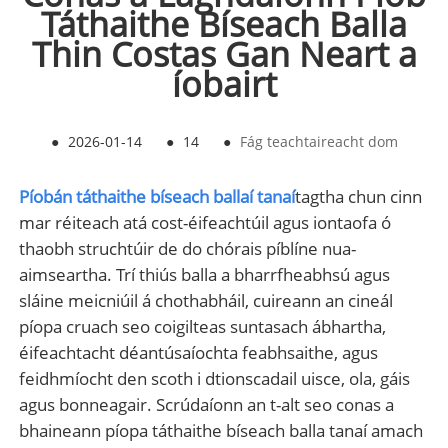
Táthaithe Bíseach Balla
Thin Costas Gan Neart a
íobairt
●
2026-01-14
●
14
●
Fág teachtaireacht dom
Píobán táthaithe bíseach ballaí tanaí
tagtha chun cinn
mar réiteach atá cost-éifeachtúil agus iontaofa ó
thaobh struchtúir de do chórais píblíne nua-
aimseartha. Trí thiús balla a bharrfheabhsú agus
sláine meicniúil á chothabháil, cuireann an cineál
píopa cruach seo coigilteas suntasach ábhartha,
éifeachtacht déantúsaíochta feabhsaithe, agus
feidhmíocht den scoth i dtionscadail uisce, ola, gáis
agus bonneagair. Scrúdaíonn an t-alt seo conas a
bhaineann píopa táthaithe bíseach balla tanaí amach