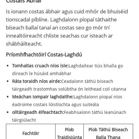
Costais Ábhar
Is ionann costas ábhair agus cuid mhór de bhuiséid
tionscadal píblíne. Laghdaíonn píopaí táthaithe
bíseach ballaí tanaí an costas seo go mór trí
innealtóireacht chliste seachas cur isteach ar
shábháilteacht.
Príomhfhachtóirí Costas-Laghdú
Tomhaltas cruach níos ísle:
Laghdaítear tiús bhalla go
díreach le húsáid amhábhar
Ráta toraidh níos airde:
Ceadaíonn táthú bíseach
táirgeadh trastomhas solúbtha ón leithead coil céanna
Meáchan iompair laghdaithe:
Laghdaíonn píopaí níos
éadroime costais lóistíochta agus suiteála
olltáirgeadh éifeachtach:
Feabhsaíonn táthú leanúnach
táirgiúlacht
Píob
Píob Táthú Bíseach
Fachtóir
Traidisiúnta
Balla Thana