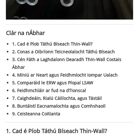
Clár na nÁbhar
1. Cad é Píob Táthú Bíseach Thin-Wall?
2. Conas a Oibríonn Teicneolaíocht Táthú Bíseach
3. Cén Fáth a Laghdaíonn Dearadh Thin-Wall Costais
Ábhar
4. Míniú ar Neart agus Feidhmíocht Iompar Ualach
5. Comparáid le ERW agus Píopaí LSAW
6. Feidhmchláir ar fud na dTionscal
7. Caighdeáin, Rialú Cáilíochta, agus Tástáil
8. Buntáistí Eacnamaíochta agus Comhshaoil
9. Ceisteanna Coitianta
1. Cad é Píob Táthú Bíseach Thin-Wall?