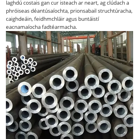
laghdú costais gan cur isteach ar neart, ag clúdach a
phróiseas déantúsaíochta, prionsabail struchtúracha,
caighdeáin, feidhmchláir agus buntáistí
eacnamaíocha fadtéarmacha.