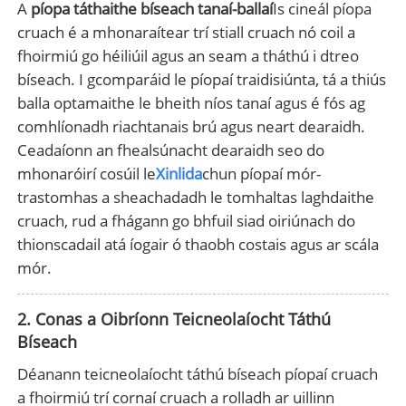
A
píopa táthaithe bíseach tanaí-ballaí
Is cineál píopa
cruach é a mhonaraítear trí stiall cruach nó coil a
fhoirmiú go héiliúil agus an seam a tháthú i dtreo
bíseach. I gcomparáid le píopaí traidisiúnta, tá a thiús
balla optamaithe le bheith níos tanaí agus é fós ag
comhlíonadh riachtanais brú agus neart dearaidh.
Ceadaíonn an fhealsúnacht dearaidh seo do
mhonaróirí cosúil le
Xinlida
chun píopaí mór-
trastomhas a sheachadadh le tomhaltas laghdaithe
cruach, rud a fhágann go bhfuil siad oiriúnach do
thionscadail atá íogair ó thaobh costais agus ar scála
mór.
2. Conas a Oibríonn Teicneolaíocht Táthú
Bíseach
Déanann teicneolaíocht táthú bíseach píopaí cruach
a fhoirmiú trí cornaí cruach a rolladh ar uillinn