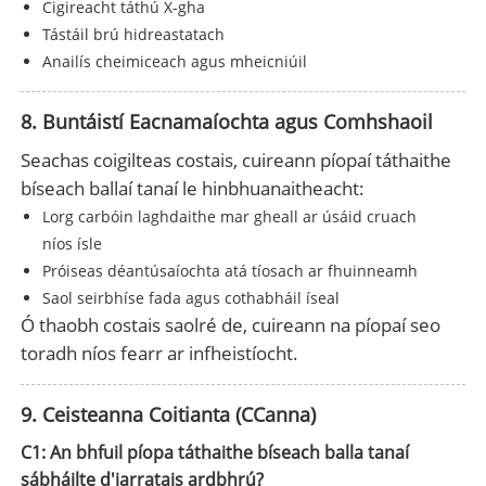
Cigireacht táthú X-gha
Tástáil brú hidreastatach
Anailís cheimiceach agus mheicniúil
8. Buntáistí Eacnamaíochta agus Comhshaoil
Seachas coigilteas costais, cuireann píopaí táthaithe
bíseach ballaí tanaí le hinbhuanaitheacht:
Lorg carbóin laghdaithe mar gheall ar úsáid cruach
níos ísle
Próiseas déantúsaíochta atá tíosach ar fhuinneamh
Saol seirbhíse fada agus cothabháil íseal
Ó thaobh costais saolré de, cuireann na píopaí seo
toradh níos fearr ar infheistíocht.
9. Ceisteanna Coitianta (CCanna)
C1: An bhfuil píopa táthaithe bíseach balla tanaí
sábháilte d'iarratais ardbhrú?