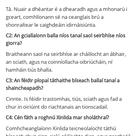
Tá. Nuair a dhéantar é a dhearadh agus a mhonarú i
gceart, comhlíonann sé na ceanglais brú a
shonraítear le caighdeáin idirnáisiúnta.
C2: An gciallaíonn balla níos tanaí saol seirbhíse níos
giorra?
Braitheann saol na seirbhíse ar cháilíocht an ábhair,
an sciath, agus na coinníollacha oibriúcháin, ní
hamháin tiús bhalla.
C3: An féidir píopaí táthaithe bíseach ballaí tanaí a
shaincheapadh?
Cinnte. Is féidir trastomhas, tiús, sciath agus fad a
chur in oiriúint do riachtanais an tionscadail.
C4: Cén fáth a roghnú Xinlida mar sholáthraí?
Comhcheanglaíonn Xinlida teicneolaíocht táthú