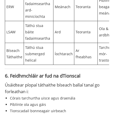
Píblínte
fadaimseartha
ERW
Meánach
Teoranta
beaga g
ard-
meánac
minicíochta
Táthú stua
Ola & gá
LSAW
báite
Ard
Teoranta
ardbhrú
fadaimseartha
Táthú stua
Tarchur
Bíseach
Ar
submerged
Íochtarach
mór-
Táthaithe
fheabhas
helical
trastom
6. Feidhmchláir ar fud na dTionscal
Úsáidtear píopaí táthaithe bíseach ballaí tanaí go
forleathan i:
Córais tarchurtha uisce agus draenála
Píblínte ola agus gáis
Tionscadail bonneagair uirbeach