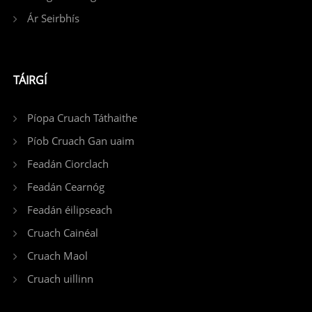
Ár Seirbhís
TÁIRGÍ
Píopa Cruach Táthaithe
Píob Cruach Gan uaim
Feadán Ciorclach
Feadán Cearnóg
Feadán éilipseach
Cruach Cainéal
Cruach Maol
Cruach uillinn