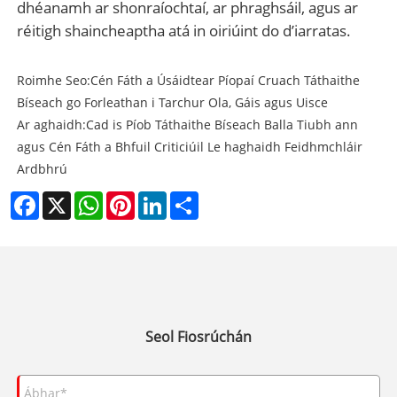
dhéanamh ar shonraíochtaí, ar phraghsáil, agus ar
réitigh shaincheaptha atá in oiriúint do d’iarratas.
Roimhe Seo:
Cén Fáth a Úsáidtear Píopaí Cruach Táthaithe
Bíseach go Forleathan i Tarchur Ola, Gáis agus Uisce
Ar aghaidh:
Cad is Píob Táthaithe Bíseach Balla Tiubh ann
agus Cén Fáth a Bhfuil Criticiúil Le haghaidh Feidhmchláir
Ardbhrú
Facebook
X
WhatsApp
Pinterest
LinkedIn
Share
Seol Fiosrúchán