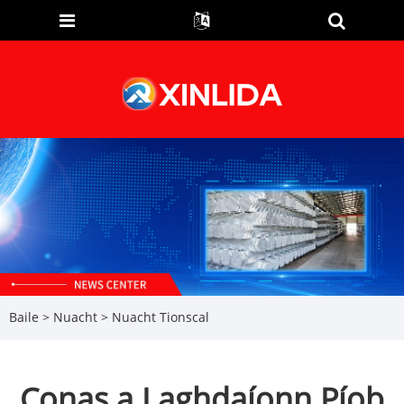
Baile
>
Nuacht
>
Nuacht Tionscal
Conas a Laghdaíonn Píob