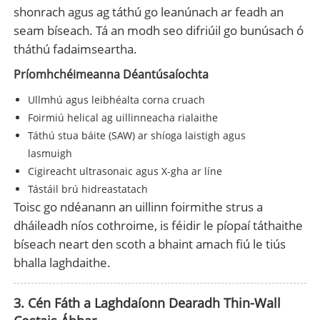
shonrach agus ag táthú go leanúnach ar feadh an
seam bíseach. Tá an modh seo difriúil go bunúsach ó
tháthú fadaimseartha.
Príomhchéimeanna Déantúsaíochta
Ullmhú agus leibhéalta corna cruach
Foirmiú helical ag uillinneacha rialaithe
Táthú stua báite (SAW) ar shíoga laistigh agus
lasmuigh
Cigireacht ultrasonaic agus X-gha ar líne
Tástáil brú hidreastatach
Toisc go ndéanann an uillinn foirmithe strus a
dháileadh níos cothroime, is féidir le píopaí táthaithe
bíseach neart den scoth a bhaint amach fiú le tiús
bhalla laghdaithe.
3. Cén Fáth a Laghdaíonn Dearadh Thin-Wall