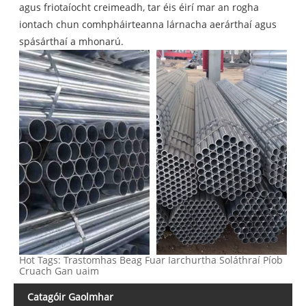
agus friotaíocht creimeadh, tar éis éirí mar an rogha
iontach chun comhpháirteanna lárnacha aerárthaí agus
spásárthaí a mhonarú.
Hot Tags: Trastomhas Beag Fuar Iarchurtha Soláthraí Píob
Cruach Gan uaim
Catagóir Gaolmhar