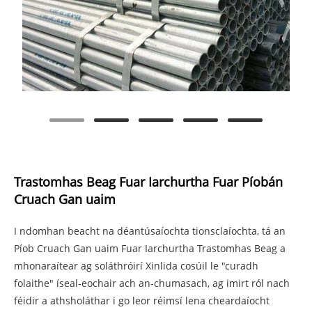
Trastomhas Beag Fuar Iarchurtha Fuar Píobán
Cruach Gan uaim
I ndomhan beacht na déantúsaíochta tionsclaíochta, tá an
Píob Cruach Gan uaim Fuar Iarchurtha Trastomhas Beag a
mhonaraítear ag soláthróirí Xinlida cosúil le "curadh
folaithe" íseal-eochair ach an-chumasach, ag imirt ról nach
féidir a athsholáthar i go leor réimsí lena cheardaíocht