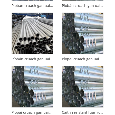
Píobán cruach gan uaim fuar-rollta brú íseal agus meánach
Píobán cruach gan uaim fuar-rollta ardbhrú
Píobán cruach gan uaim fuar-rollta brataithe le plaisteach
Píopaí cruach gan uaim fuar-rollta le haghaidh tacaíochta tógála
Píopaí cruach gan uaim fuar-rollta le haghaidh innealra tógála
Caith-resistant fuar-rollta píopa cruach gan uaim