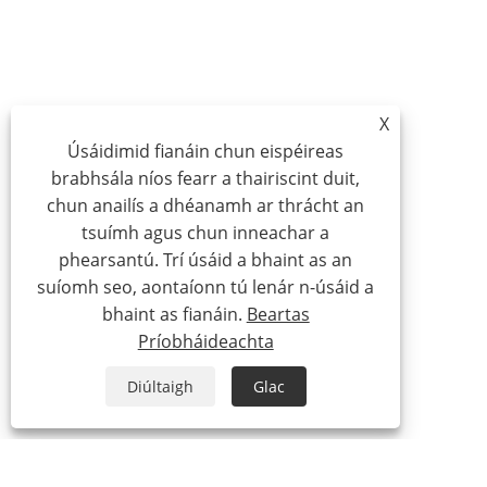
X
Úsáidimid fianáin chun eispéireas
brabhsála níos fearr a thairiscint duit,
chun anailís a dhéanamh ar thrácht an
tsuímh agus chun inneachar a
phearsantú. Trí úsáid a bhaint as an
suíomh seo, aontaíonn tú lenár n-úsáid a
bhaint as fianáin.
Beartas
Príobháideachta
Diúltaigh
Glac