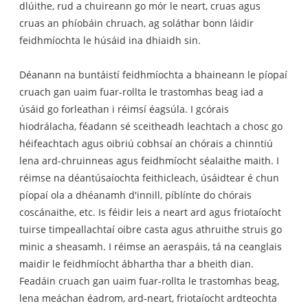
dlúithe, rud a chuireann go mór le neart, cruas agus
cruas an phíobáin chruach, ag soláthar bonn láidir
feidhmíochta le húsáid ina dhiaidh sin.
Déanann na buntáistí feidhmíochta a bhaineann le píopaí
cruach gan uaim fuar-rollta le trastomhas beag iad a
úsáid go forleathan i réimsí éagsúla. I gcórais
hiodrálacha, féadann sé sceitheadh ​​leachtach a chosc go
héifeachtach agus oibriú cobhsaí an chórais a chinntiú
lena ard-chruinneas agus feidhmíocht séalaithe maith. I
réimse na déantúsaíochta feithicleach, úsáidtear é chun
píopaí ola a dhéanamh d'innill, píblínte do chórais
coscánaithe, etc. Is féidir leis a neart ard agus friotaíocht
tuirse timpeallachtaí oibre casta agus athruithe struis go
minic a sheasamh. I réimse an aeraspáis, tá na ceanglais
maidir le feidhmíocht ábhartha thar a bheith dian.
Feadáin cruach gan uaim fuar-rollta le trastomhas beag,
lena meáchan éadrom, ard-neart, friotaíocht ardteochta