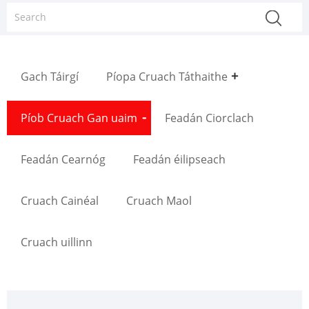
Gach Táirgí
Píopa Cruach Táthaithe
Píob Cruach Gan uaim
Feadán Ciorclach
Feadán Cearnóg
Feadán éilipseach
Cruach Cainéal
Cruach Maol
Cruach uillinn