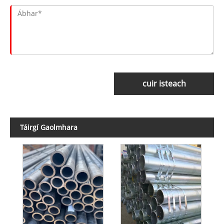
cuir isteach
Táirgí Gaolmhara