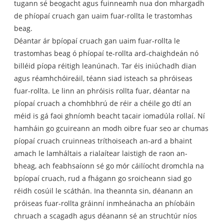
tugann sé beogacht agus fuinneamh nua don mhargadh
de phíopaí cruach gan uaim fuar-rollta le trastomhas
beag.
Déantar ár bpíopaí cruach gan uaim fuar-rollta le
trastomhas beag ó phíopaí te-rollta ard-chaighdeán nó
billéid píopa réitigh leanúnach. Tar éis iniúchadh dian
agus réamhchóireáil, téann siad isteach sa phróiseas
fuar-rollta. Le linn an phróisis rollta fuar, déantar na
píopaí cruach a chomhbhrú de réir a chéile go dtí an
méid is gá faoi ghníomh beacht tacair iomadúla rollaí. Ní
hamháin go gcuireann an modh oibre fuar seo ar chumas
píopaí cruach cruinneas tríthoiseach an-ard a bhaint
amach le lamháltais a rialaítear laistigh de raon an-
bheag, ach feabhsaíonn sé go mór cáilíocht dromchla na
bpíopaí cruach, rud a fhágann go sroicheann siad go
réidh cosúil le scáthán. Ina theannta sin, déanann an
próiseas fuar-rollta gráinní inmheánacha an phíobáin
chruach a scagadh agus déanann sé an struchtúr níos