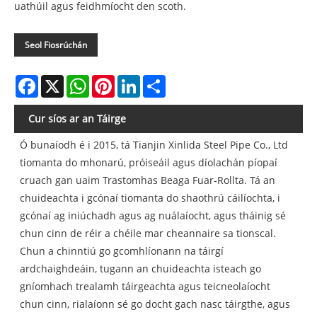
uathúil agus feidhmíocht den scoth.
Seol Fiosrúchán
Facebook
X
WhatsApp
Pinterest
LinkedIn
Share
Cur síos ar an Táirge
Ó bunaíodh é i 2015, tá Tianjin Xinlida Steel Pipe Co., Ltd
tiomanta do mhonarú, próiseáil agus díolachán píopaí
cruach gan uaim Trastomhas Beaga Fuar-Rollta. Tá an
chuideachta i gcónaí tiomanta do shaothrú cáilíochta, i
gcónaí ag iniúchadh agus ag nuálaíocht, agus tháinig sé
chun cinn de réir a chéile mar cheannaire sa tionscal.
Chun a chinntiú go gcomhlíonann na táirgí
ardchaighdeáin, tugann an chuideachta isteach go
gníomhach trealamh táirgeachta agus teicneolaíocht
chun cinn, rialaíonn sé go docht gach nasc táirgthe, agus