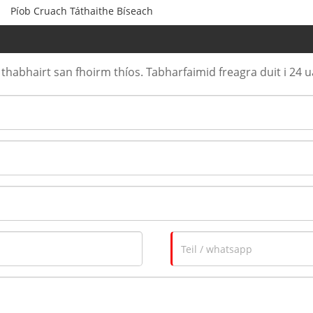
Píob Cruach Táthaithe Bíseach
thabhairt san fhoirm thíos. Tabharfaimid freagra duit i 24 ua