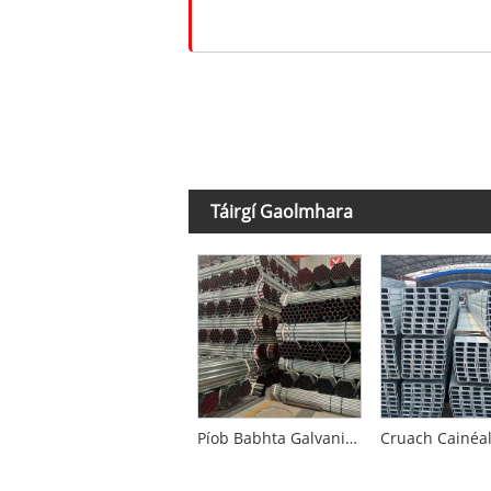
Táirgí Gaolmhara
Píob Babhta Galvanized Hot-Dip