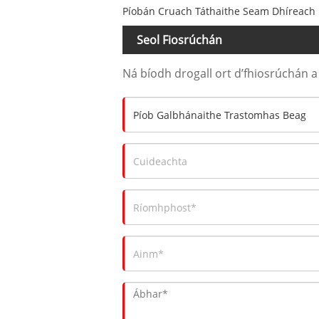
Píobán Cruach Táthaithe Seam Dhíreach
Seol Fiosrúchán
Ná bíodh drogall ort d’fhiosrúchán a 