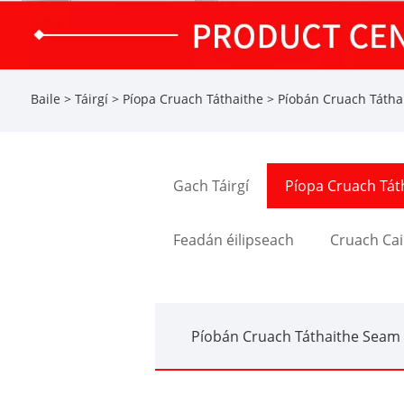
Baile
>
Táirgí
>
Píopa Cruach Táthaithe
>
Píobán Cruach Tátha
Gach Táirgí
Píopa Cruach Tát
Feadán éilipseach
Cruach Cai
Píobán Cruach Táthaithe Seam