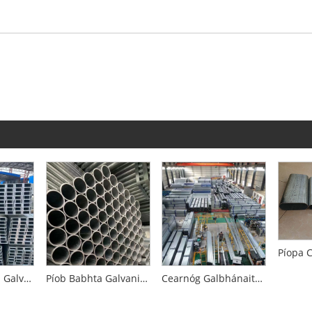
Cruach Cainéal Galvanized
Píob Babhta Galvanized Galvanized Standard Caighdeán Náisiúnta
Cearnóg Galbhánaithe agus Feadáin Dronuilleogacha Caighdeánacha Teo-tumtha