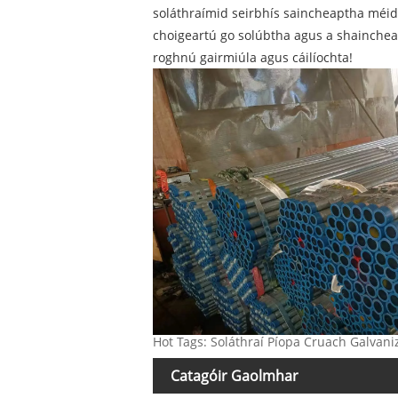
soláthraímid seirbhís saincheaptha méid sp
choigeartú go solúbtha agus a shainchea
roghnú gairmiúla agus cáilíochta!
Hot Tags: Soláthraí Píopa Cruach Galva
Catagóir Gaolmhar