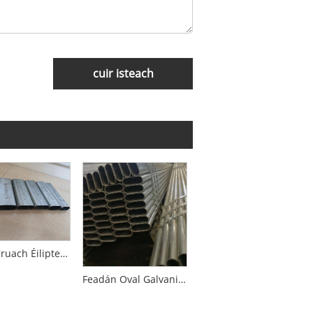
cuir isteach
Píopa Cruach Éilipteacha Galvanized
Feadán Oval Galvanized Trastomhas Beag