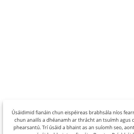
Úsáidimid fianáin chun eispéireas brabhsála níos fearr 
chun anailís a dhéanamh ar thrácht an tsuímh agus 
phearsantú. Trí úsáid a bhaint as an suíomh seo, aont