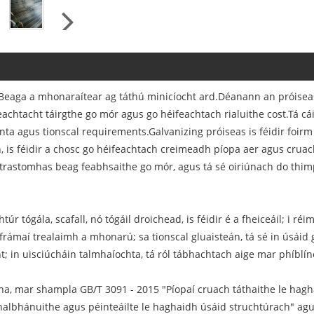
 Beaga a mhonaraítear ag táthú minicíocht ard.Déanann an próiseas
eachtacht táirgthe go mór agus go héifeachtach rialuithe cost.Tá cái
ta agus tionscal requirements.Galvanizing próiseas is féidir foirm a
is féidir a chosc go héifeachtach creimeadh píopa aer agus cruach
rastomhas beag feabhsaithe go mór, agus tá sé oiriúnach do thimpe
htúr tógála, scafall, nó tógáil droichead, is féidir é a fheiceáil; i ré
ámaí trealaimh a mhonarú; sa tionscal gluaisteán, tá sé in úsáid go
 in uisciúcháin talmhaíochta, tá ról tábhachtach aige mar phíblí
nna, mar shampla GB/T 3091 - 2015 "Píopaí cruach táthaithe le hag
halbhánuithe agus péinteáilte le haghaidh úsáid struchtúrach" ag