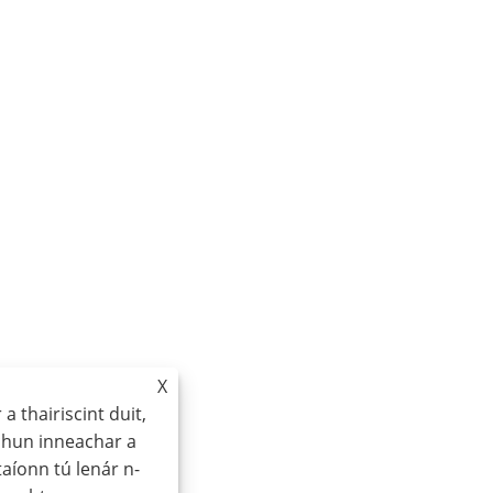
X
a thairiscint duit,
chun inneachar a
aíonn tú lenár n-