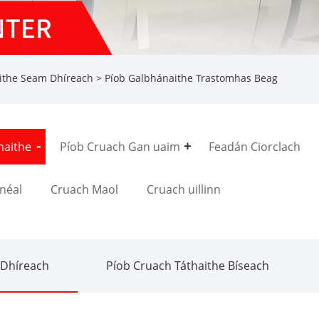
ithe Seam Dhíreach
> Píob Galbhánaithe Trastomhas Beag
haithe
Píob Cruach Gan uaim
Feadán Ciorclach
néal
Cruach Maol
Cruach uillinn
 Dhíreach
Píob Cruach Táthaithe Bíseach