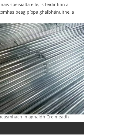
s speisialta eile, is féidir linn a
astomhas beag píopa ghalbhánuithe, a
hsheasmhach in aghaidh Creimeadh