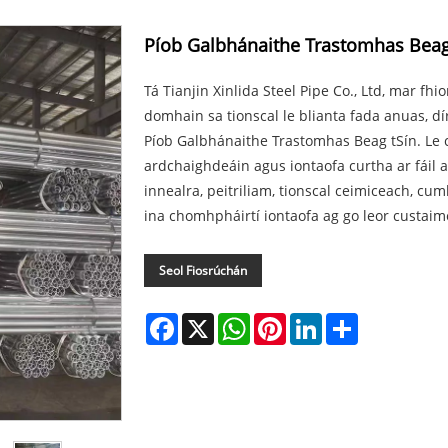
Píob Galbhánaithe Trastomhas Bea
Tá Tianjin Xinlida Steel Pipe Co., Ltd, mar fhi
domhain sa tionscal le blianta fada anuas, dí
Píob Galbhánaithe Trastomhas Beag tSín. Le cái
ardchaighdeáin agus iontaofa curtha ar fáil ai
innealra, peitriliam, tionscal ceimiceach, cum
ina chomhpháirtí iontaofa ag go leor custaimé
Seol Fiosrúchán
Facebook
X
WhatsApp
Pinterest
LinkedIn
Share