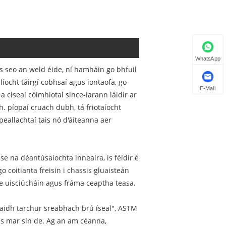
WhatsApp
 seo an weld éide, ní hamháin go bhfuil
líocht táirgí cobhsaí agus iontaofa, go
E-Mail
 ciseal cóimhiotal since-iarann láidir ar
. píopaí cruach dubh, tá friotaíocht
allachtaí tais nó d'áiteanna aer
imse na déantúsaíochta innealra, is féidir é
 coitianta freisin i chassis gluaisteán
ne uisciúcháin agus fráma ceaptha teasa.
haidh tarchur sreabhach brú íseal", ASTM
us mar sin de. Ag an am céanna,