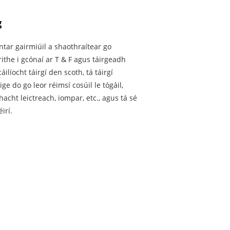
g
ontar gairmiúil a shaothraítear go
rithe i gcónaí ar T & F agus táirgeadh
líocht táirgí den scoth, tá táirgí
ge do go leor réimsí cosúil le tógáil,
hacht leictreach, iompar, etc., agus tá sé
irí.