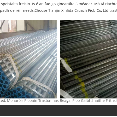
eisialta freisin. Is é an fad go ginearálta 6 méadar. Má tá riachtanai
padh de réir needs.Choose Tianjin Xinlida Cruach Píob Co, Ltd tr
nized, Monaróir Píobáin Trastomhas Beaga, Píob Galbhánaithe Frit