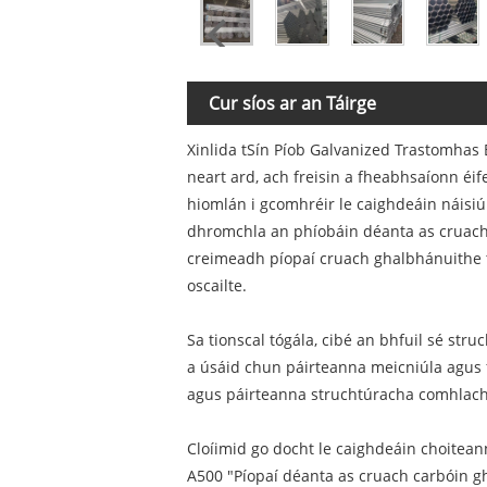
Cur síos ar an Táirge
Xinlida tSín Píob Galvanized Trastomhas
neart ard, ach freisin a fheabhsaíonn éif
hiomlán i gcomhréir le caighdeáin náisiún
dhromchla an phíobáin déanta as cruach, 
creimeadh píopaí cruach ghalbhánuithe t
oscailte.
Sa tionscal tógála, cibé an bhfuil sé struc
a úsáid chun páirteanna meicniúla agus fr
agus páirteanna struchtúracha comhlacht;
Cloíimid go docht le caighdeáin choitea
A500 "Píopaí déanta as cruach carbóin g