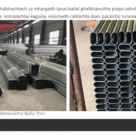
áit thábhachtach sa mhargadh tanaí-ballaí ghalbhánuithe píopa ubh
, sonraíochtaí éagsúla, iniúchadh cáilíochta dian, pacáistiú tuis
albhánaithe Balla Thin