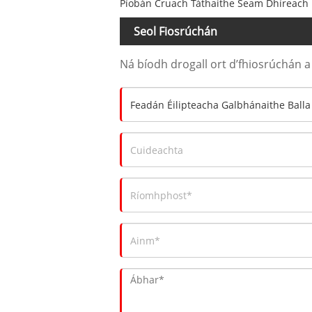
Píobán Cruach Táthaithe Seam Dhíreach
Seol Fiosrúchán
Ná bíodh drogall ort d’fhiosrúchán a 