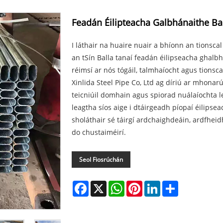
Feadán Éilipteacha Galbhánaithe Ba
I láthair na huaire nuair a bhíonn an tionsc
an tSín Balla tanaí feadán éilipseacha ghalbh
réimsí ar nós tógáil, talmhaíocht agus tionsca
Xinlida Steel Pipe Co, Ltd ag díriú ar mhona
teicniúil domhain agus spiorad nuálaíochta l
leagtha síos aige i dtáirgeadh píopaí éilipse
sholáthair sé táirgí ardchaighdeáin, ardfhei
do chustaiméirí.
Seol Fiosrúchán
Facebook
X
WhatsApp
Pinterest
LinkedIn
Share