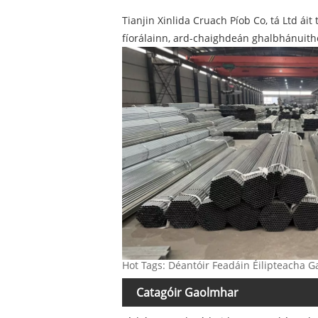
Tianjin Xinlida Cruach Píob Co, tá Ltd 
fíorálainn, ard-chaighdeán ghalbhánuithe
Hot Tags: Déantóir Feadáin Éilipteacha G
Catagóir Gaolmhar