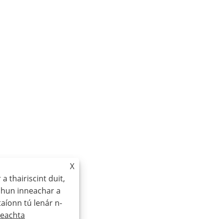
X
a thairiscint duit,
chun inneachar a
aíonn tú lenár n-
deachta