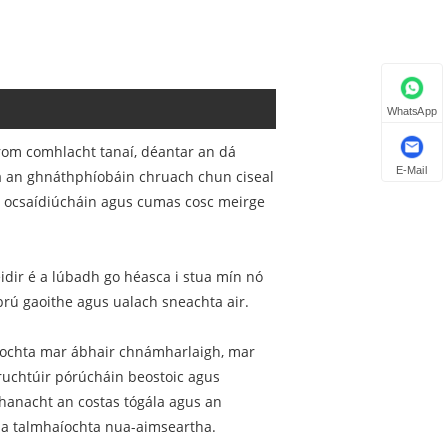
WhatsApp
rom comhlacht tanaí, déantar an dá
E-Mail
la an ghnáthphíobáin chruach chun ciseal
 ocsaídiúcháin agus cumas cosc ​​meirge
idir é a lúbadh go héasca i stua mín nó
 brú gaoithe agus ualach sneachta air.
haíochta mar ábhair chnámharlaigh, mar
ruchtúir pórúcháin beostoic agus
thanacht an costas tógála agus an
na talmhaíochta nua-aimseartha.