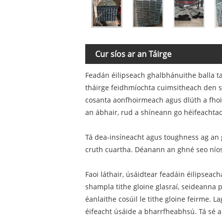
Cur síos ar an Táirge
Feadán éilipseach ghalbhánuithe balla t
tháirge feidhmíochta cuimsitheach den s
cosanta aonfhoirmeach agus dlúth a fhoir
an ábhair, rud a shíneann go héifeachtach
Tá dea-insíneacht agus toughness ag an g
cruth cuartha. Déanann an ghné seo níos s
Faoi láthair, úsáidtear feadáin éilipsea
shampla tithe gloine glasraí, seideanna 
éanlaithe cosúil le tithe gloine feirme.
éifeacht úsáide a bharrfheabhsú. Tá sé