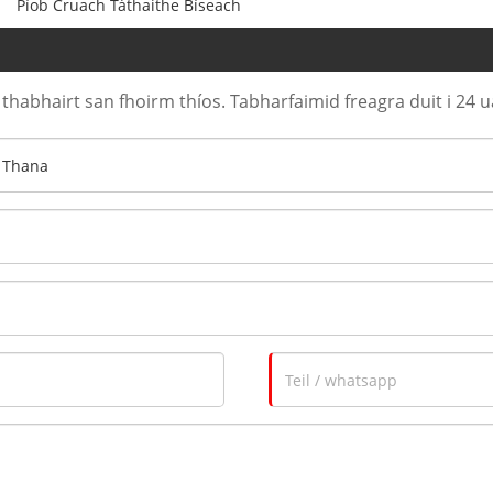
Píob Cruach Táthaithe Bíseach
thabhairt san fhoirm thíos. Tabharfaimid freagra duit i 24 ua