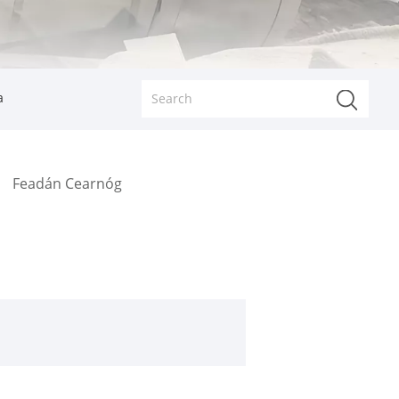
a
Feadán Cearnóg