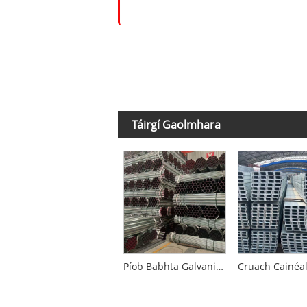
Táirgí Gaolmhara
Píob Babhta Galvanized Hot-Dip