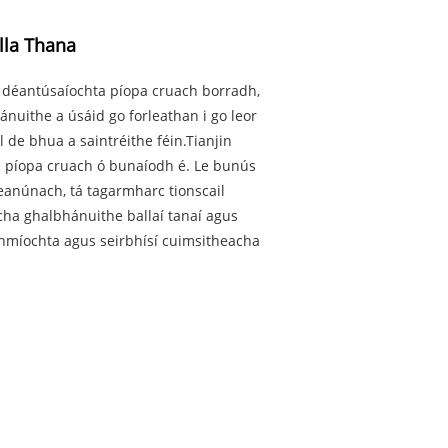
lla Thana
al déantúsaíochta píopa cruach borradh,
ánuithe a úsáid go forleathan i go leor
l de bhua a saintréithe féin.Tianjin
rú píopa cruach ó bunaíodh é. Le bunús
eanúnach, tá tagarmharc tionscail
acha ghalbhánuithe ballaí tanaí agus
dhmíochta agus seirbhísí cuimsitheacha