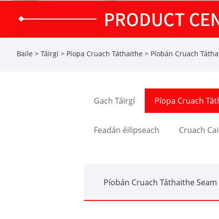
Baile
>
Táirgí
>
Píopa Cruach Táthaithe
>
Píobán Cruach Tátha
Gach Táirgí
Píopa Cruach Tát
Feadán éilipseach
Cruach Cai
Píobán Cruach Táthaithe Seam