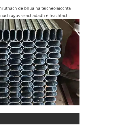
chruthach de bhua na teicneolaíochta
ceanach agus seachadadh éifeachtach.