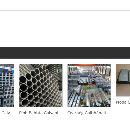
Cruach Cainéal Galvanized
Píob Babhta Galvanized Galvanized Standard Caighdeán Náisiúnta
Cearnóg Galbhánaithe agus Feadáin Dronuilleogacha Caighdeánacha Teo-tumtha