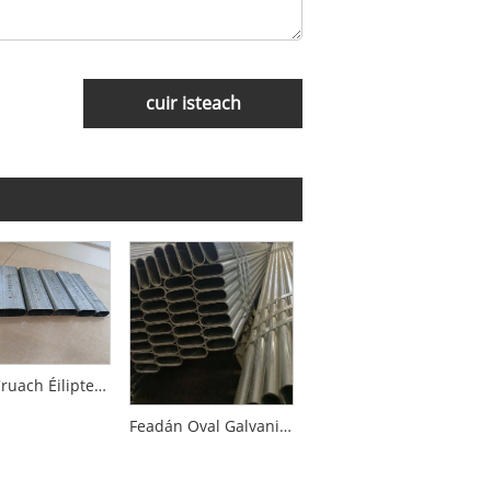
cuir isteach
Píopa Cruach Éilipteacha Galvanized
Feadán Oval Galvanized Trastomhas Beag