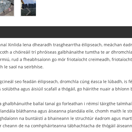
anaí Xinlida lena dhearadh trasghearrtha éilipseach, meáchan éad
coth a chóireáil trí phróiseas galbhánaithe tumtha te ar dhromch
miú, rud a fheabhsaíonn go mór friotaíocht creimeadh, friotaíocht
 le saol na seirbhíse.
cineál seo feadán éilipseach, dromchla cúng éasca le lúbadh, is fé
olúbtha agus áisiúil scafall a thógáil, go háirithe nuair a bhíonn
cha ghalbhánuithe ballaí tanaí go forleathan i réimsí táirgthe talm
plandála bláthanna agus áiseanna plandála eile, chomh maith le st
 Laghdaíonn na buntáistí a bhaineann le struchtúr éadrom agus mar
 ar cheann de na comhpháirteanna tábhachtacha de thógáil áisean