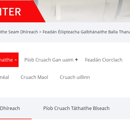
ithe Seam Dhíreach
> Feadán Éilipteacha Galbhánaithe Balla Than
haithe
Píob Cruach Gan uaim
Feadán Ciorclach
néal
Cruach Maol
Cruach uillinn
 Dhíreach
Píob Cruach Táthaithe Bíseach