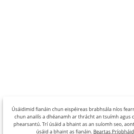
Úsáidimid fianáin chun eispéireas brabhsála níos fearr 
chun anailís a dhéanamh ar thrácht an tsuímh agus 
phearsantú. Trí úsáid a bhaint as an suíomh seo, aont
úsáid a bhaint as fianáin.
Beartas Príobhái