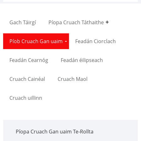
Gach Táirgí
Píopa Cruach Táthaithe
Píob Cruach Gan uaim
Feadán Ciorclach
Feadán Cearnóg
Feadán éilipseach
Cruach Cainéal
Cruach Maol
Cruach uillinn
Píopa Cruach Gan uaim Te-Rollta