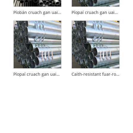
Píobán cruach gan uaim fuar-rollta brataithe le plaisteach
Píopaí cruach gan uaim fuar-rollta le haghaidh tacaíochta tógála
Píopaí cruach gan uaim fuar-rollta le haghaidh innealra tógála
Caith-resistant fuar-rollta píopa cruach gan uaim