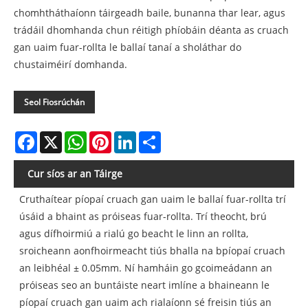
chomhtháthaíonn táirgeadh baile, bunanna thar lear, agus
trádáil dhomhanda chun réitigh phíobáin déanta as cruach
gan uaim fuar-rollta le ballaí tanaí a sholáthar do
chustaiméirí domhanda.
Seol Fiosrúchán
Facebook
X
WhatsApp
Pinterest
LinkedIn
Share
Cur síos ar an Táirge
Cruthaítear píopaí cruach gan uaim le ballaí fuar-rollta trí
úsáid a bhaint as próiseas fuar-rollta. Trí theocht, brú
agus dífhoirmiú a rialú go beacht le linn an rollta,
sroicheann aonfhoirmeacht tiús bhalla na bpíopaí cruach
an leibhéal ± 0.05mm. Ní hamháin go gcoimeádann an
próiseas seo an buntáiste neart imlíne a bhaineann le
píopaí cruach gan uaim ach rialaíonn sé freisin tiús an