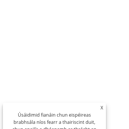
X
Úsáidimid fianáin chun eispéireas
brabhsála níos fearr a thairiscint duit,