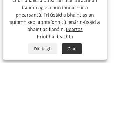
chun anailís a dhéanamh ar thrácht an
tsuímh agus chun inneachar a
phearsantú. Trí úsáid a bhaint as an
suíomh seo, aontaíonn tú lenár n-úsáid a
bhaint as fianáin.
Beartas
Príobháideachta
Diúltaigh
Glac