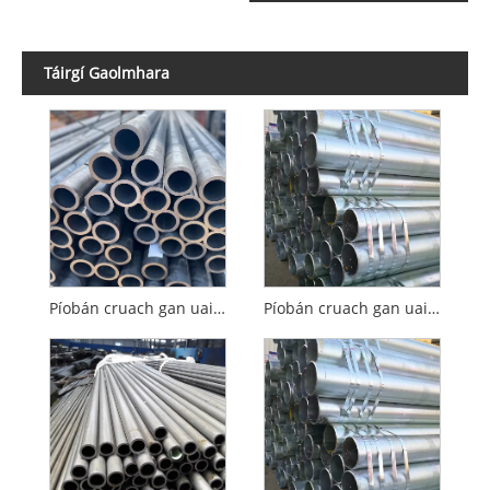
Táirgí Gaolmhara
Píobán cruach gan uaim fuar-rollta brú íseal agus meánach
Píobán cruach gan uaim fuar-rollta ardbhrú