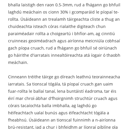
bhalla laistigh den raon 0.5-3mm, rud a fhágann go bhfuil
laghdú meáchain os cionn 30% i gcomparáid le píopaí te-
rollta. Úsáideann an trealamh táirgeachta cliste a thug an
chuideachta isteach córas rialaithe digiteach chun
paraiméadair rollta a choigeartú i bhfíor-am, ag cinntiú
cruinneas geoiméadrach agus airíonna meicniúla cobhsaí
gach píopa cruach, rud a fhágann go bhfuil sé oiriúnach
go háirithe d'iarratais innealtóireachta atá íogair ó thaobh
meáchain.
Cinneann tréithe táirge go díreach leathnú teorainneacha
iarratais. Sa tionscal tógála, tá píopaí cruach gan uaim
fuar-rollta le ballaí tanaí, lena buntáistí éadroma, tar éis
éirí mar chroí-ábhar d'fhoirgnimh struchtúr cruach agus
córais tacaíochta balla imbhalla, ag laghdú go
héifeachtach ualaí bunús agus éifeachtacht tógála a
fheabhsú. Úsáideann an tionscal fuinnimh a n-airíonna
brú-resistant, iad a chur i bhfeidhm ar líonraí píblíne ola