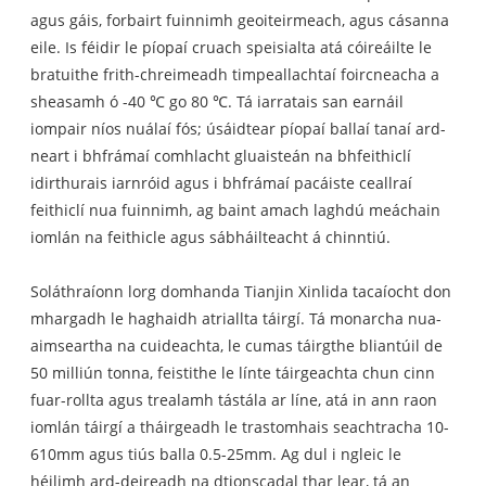
agus gáis, forbairt fuinnimh geoiteirmeach, agus cásanna
eile. Is féidir le píopaí cruach speisialta atá cóireáilte le
bratuithe frith-chreimeadh timpeallachtaí foircneacha a
sheasamh ó -40 ℃ go 80 ℃. Tá iarratais san earnáil
iompair níos nuálaí fós; úsáidtear píopaí ballaí tanaí ard-
neart i bhfrámaí comhlacht gluaisteán na bhfeithiclí
idirthurais iarnróid agus i bhfrámaí pacáiste ceallraí
feithiclí nua fuinnimh, ag baint amach laghdú meáchain
iomlán na feithicle agus sábháilteacht á chinntiú.
Soláthraíonn lorg domhanda Tianjin Xinlida tacaíocht don
mhargadh le haghaidh atriallta táirgí. Tá monarcha nua-
aimseartha na cuideachta, le cumas táirgthe bliantúil de
50 milliún tonna, feistithe le línte táirgeachta chun cinn
fuar-rollta agus trealamh tástála ar líne, atá in ann raon
iomlán táirgí a tháirgeadh le trastomhais seachtracha 10-
610mm agus tiús balla 0.5-25mm. Ag dul i ngleic le
héilimh ard-deireadh na dtionscadal thar lear, tá an