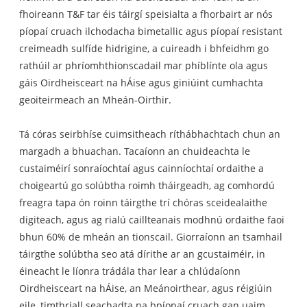
fhoireann T&F tar éis táirgí speisialta a fhorbairt ar nós
píopaí cruach ilchodacha bimetallic agus píopaí resistant
creimeadh sulfíde hidrigine, a cuireadh i bhfeidhm go
rathúil ar phríomhthionscadail mar phíblínte ola agus
gáis Oirdheisceart na hÁise agus giniúint cumhachta
geoiteirmeach an Mheán-Oirthir.
Tá córas seirbhíse cuimsitheach ríthábhachtach chun an
margadh a bhuachan. Tacaíonn an chuideachta le
custaiméirí sonraíochtaí agus cainníochtaí ordaithe a
choigeartú go solúbtha roimh tháirgeadh, ag comhordú
freagra tapa ón roinn táirgthe trí chóras sceidealaithe
digiteach, agus ag rialú caillteanais modhnú ordaithe faoi
bhun 60% de mheán an tionscail. Giorraíonn an tsamhail
táirgthe solúbtha seo atá dírithe ar an gcustaiméir, in
éineacht le líonra trádála thar lear a chlúdaíonn
Oirdheisceart na hÁise, an Meánoirthear, agus réigiúin
eile, timthriall seachadta na bpíopaí cruach gan uaim