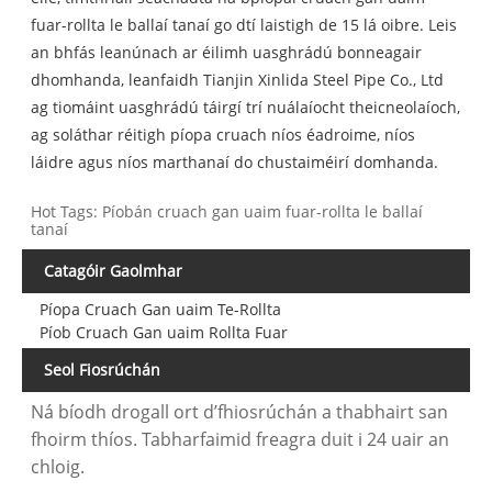
fuar-rollta le ballaí tanaí go dtí laistigh de 15 lá oibre. Leis
an bhfás leanúnach ar éilimh uasghrádú bonneagair
dhomhanda, leanfaidh Tianjin Xinlida Steel Pipe Co., Ltd
ag tiomáint uasghrádú táirgí trí nuálaíocht theicneolaíoch,
ag soláthar réitigh píopa cruach níos éadroime, níos
láidre agus níos marthanaí do chustaiméirí domhanda.
Hot Tags: Píobán cruach gan uaim fuar-rollta le ballaí
tanaí
Catagóir Gaolmhar
Píopa Cruach Gan uaim Te-Rollta
Píob Cruach Gan uaim Rollta Fuar
Seol Fiosrúchán
Ná bíodh drogall ort d’fhiosrúchán a thabhairt san
fhoirm thíos. Tabharfaimid freagra duit i 24 uair an
chloig.