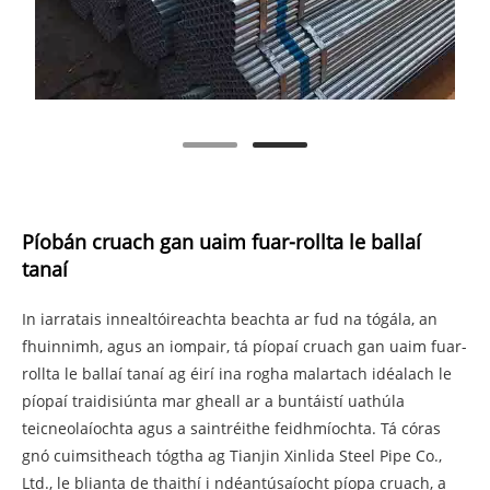
Píobán cruach gan uaim fuar-rollta le ballaí
tanaí
In iarratais innealtóireachta beachta ar fud na tógála, an
fhuinnimh, agus an iompair, tá píopaí cruach gan uaim fuar-
rollta le ballaí tanaí ag éirí ina rogha malartach idéalach le
píopaí traidisiúnta mar gheall ar a buntáistí uathúla
teicneolaíochta agus a saintréithe feidhmíochta. Tá córas
gnó cuimsitheach tógtha ag Tianjin Xinlida Steel Pipe Co.,
Ltd., le blianta de thaithí i ndéantúsaíocht píopa cruach, a