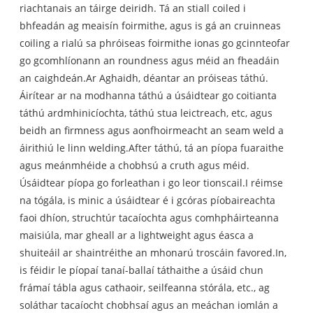
riachtanais an táirge deiridh. Tá an stiall coiled i
bhfeadán ag meaisín foirmithe, agus is gá an cruinneas
coiling a rialú sa phróiseas foirmithe ionas go gcinnteofar
go gcomhlíonann an roundness agus méid an fheadáin
an caighdeán.Ar Aghaidh, déantar an próiseas táthú.
Áirítear ar na modhanna táthú a úsáidtear go coitianta
táthú ardmhinicíochta, táthú stua leictreach, etc, agus
beidh an firmness agus aonfhoirmeacht an seam weld a
áirithiú le linn welding.After táthú, tá an píopa fuaraithe
agus meánmhéide a chobhsú a cruth agus méid.
Úsáidtear píopa go forleathan i go leor tionscail.I réimse
na tógála, is minic a úsáidtear é i gcóras píobaireachta
faoi dhíon, struchtúr tacaíochta agus comhpháirteanna
maisiúla, mar gheall ar a lightweight agus éasca a
shuiteáil ar shaintréithe an mhonarú troscáin favored.In,
is féidir le píopaí tanaí-ballaí táthaithe a úsáid chun
frámaí tábla agus cathaoir, seilfeanna stórála, etc., ag
soláthar tacaíocht chobhsaí agus an meáchan iomlán a