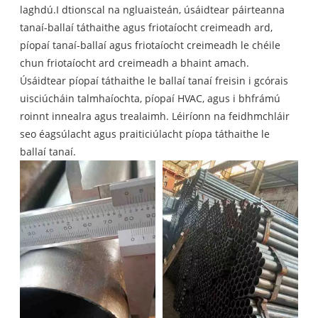
laghdú.I dtionscal na ngluaisteán, úsáidtear páirteanna
tanaí-ballaí táthaithe agus friotaíocht creimeadh ard,
píopaí tanaí-ballaí agus friotaíocht creimeadh le chéile
chun friotaíocht ard creimeadh a bhaint amach.
Úsáidtear píopaí táthaithe le ballaí tanaí freisin i gcórais
uisciúcháin talmhaíochta, píopaí HVAC, agus i bhfrámú
roinnt innealra agus trealaimh. Léiríonn na feidhmchláir
seo éagsúlacht agus praiticiúlacht píopa táthaithe le
ballaí tanaí.