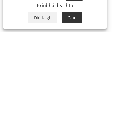
Príobháideachta
Diúltaigh
Glac
MAIDIR LINNE
Ár Stair
Ár Monarcha