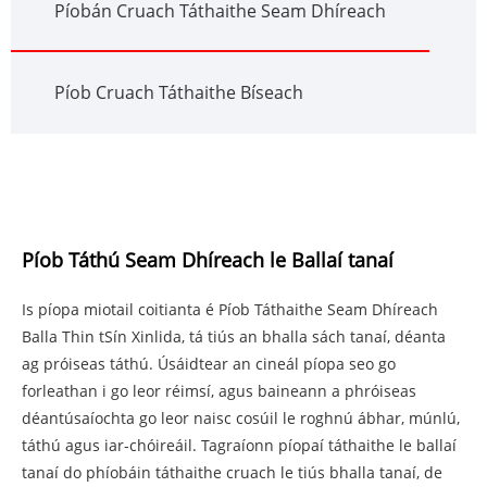
Píobán Cruach Táthaithe Seam Dhíreach
Píob Cruach Táthaithe Bíseach
Píob Táthú Seam Dhíreach le Ballaí tanaí
Is píopa miotail coitianta é Píob Táthaithe Seam Dhíreach
Balla Thin tSín Xinlida, tá tiús an bhalla sách tanaí, déanta
ag próiseas táthú. Úsáidtear an cineál píopa seo go
forleathan i go leor réimsí, agus baineann a phróiseas
déantúsaíochta go leor naisc cosúil le roghnú ábhar, múnlú,
táthú agus iar-chóireáil. Tagraíonn píopaí táthaithe le ballaí
tanaí do phíobáin táthaithe cruach le tiús bhalla tanaí, de