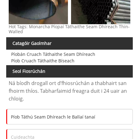
Hot Tags: Monarcha Píopaí Táthaithe Seam Dhíreach Thin-
Walled
Catagóir Gaolmhar
Píobán Cruach Táthaithe Seam Dhíreach
Píob Cruach Táthaithe Bíseach
Seol Fiosrúchán
Ná bíodh drogall ort d’fhiosrúchán a thabhairt san
fhoirm thíos. Tabharfaimid freagra duit i 24 uair an
chloig.