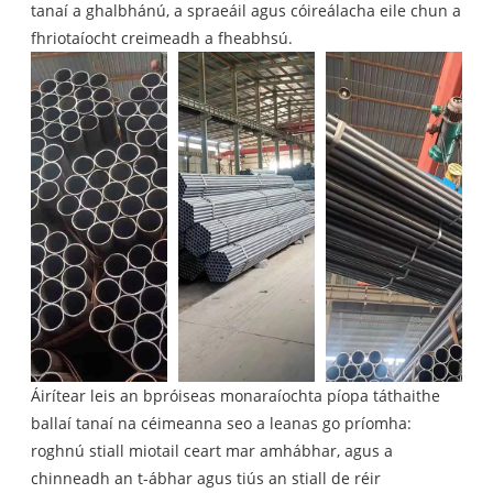
tanaí a ghalbhánú, a spraeáil agus cóireálacha eile chun a
fhriotaíocht creimeadh a fheabhsú.
Áirítear leis an bpróiseas monaraíochta píopa táthaithe
ballaí tanaí na céimeanna seo a leanas go príomha:
roghnú stiall miotail ceart mar amhábhar, agus a
chinneadh an t-ábhar agus tiús an stiall de réir