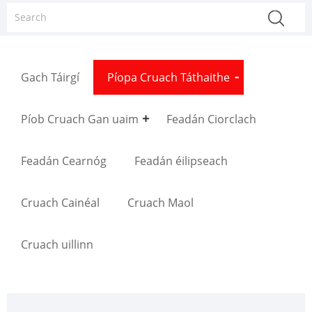
Gach Táirgí
Píopa Cruach Táthaithe
Píob Cruach Gan uaim
Feadán Ciorclach
Feadán Cearnóg
Feadán éilipseach
Cruach Cainéal
Cruach Maol
Cruach uillinn