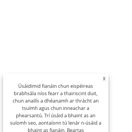
X
Úsáidimid fianáin chun eispéireas
brabhsála níos fearr a thairiscint duit,
chun anailís a dhéanamh ar thrácht an
tsuímh agus chun inneachar a
phearsantú. Trí úsáid a bhaint as an
suíomh seo, aontaíonn tú lenár n-úsáid a
bhaint as fianáin.
Beartas