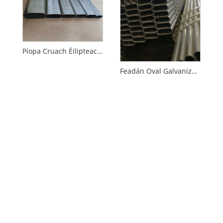
Píopa Cruach Éilipteacha Galvanized
Feadán Oval Galvanized Trastomhas Beag