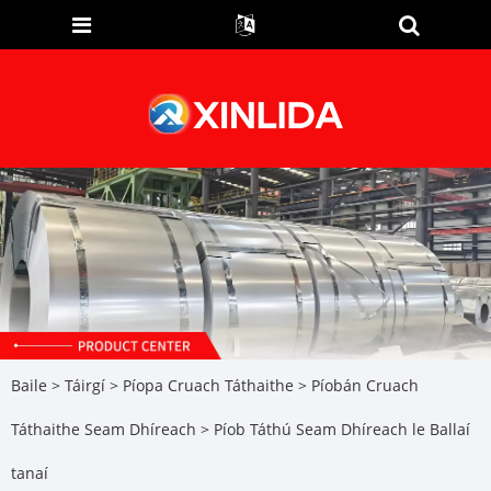
Baile
>
Táirgí
>
Píopa Cruach Táthaithe
>
Píobán Cruach
Táthaithe Seam Dhíreach
> Píob Táthú Seam Dhíreach le Ballaí
tanaí