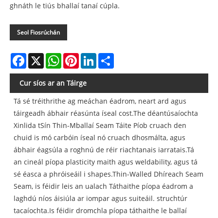
ghnáth le tiús bhallaí tanaí cúpla.
Seol Fiosrúchán
Facebook
X
WhatsApp
Pinterest
LinkedIn
Share
Cur síos ar an Táirge
Tá sé tréithrithe ag meáchan éadrom, neart ard agus
táirgeadh ábhair réasúnta íseal cost.The déantúsaíochta
Xinlida tSín Thin-Mballaí Seam Táite Píob cruach den
chuid is mó carbóin íseal nó cruach dhosmálta, agus
ábhair éagsúla a roghnú de réir riachtanais iarratais.Tá
an cineál píopa plasticity maith agus weldability, agus tá
sé éasca a phróiseáil i shapes.Thin-Walled Dhíreach Seam
Seam, is féidir leis an ualach Táthaithe píopa éadrom a
laghdú níos áisiúla ar iompar agus suiteáil. struchtúr
tacaíochta.Is féidir dromchla píopa táthaithe le ballaí