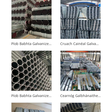
Píob Babhta Galvanized Hot-Dip
Cruach Cainéal Galvanized
Píob Babhta Galvanized Galvanized Standard Caighdeán Náisiúnta
Cearnóg Galbhánaithe agus Feadáin Dronuilleogacha Caighdeánacha Teo-tumtha