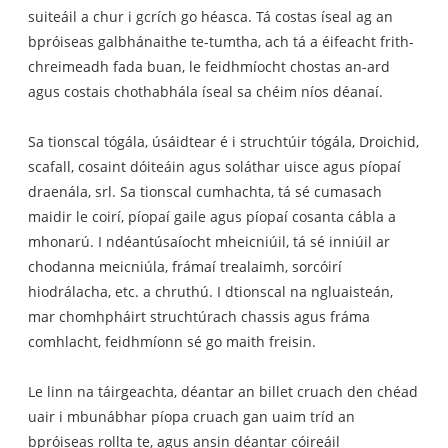
suiteáil a chur i gcrích go héasca. Tá costas íseal ag an
bpróiseas galbhánaithe te-tumtha, ach tá a éifeacht frith-
chreimeadh fada buan, le feidhmíocht chostas an-ard
agus costais chothabhála íseal sa chéim níos déanaí.
Sa tionscal tógála, úsáidtear é i struchtúir tógála, Droichid,
scafall, cosaint dóiteáin agus soláthar uisce agus píopaí
draenála, srl. Sa tionscal cumhachta, tá sé cumasach
maidir le coirí, píopaí gaile agus píopaí cosanta cábla a
mhonarú. I ndéantúsaíocht mheicniúil, tá sé inniúil ar
chodanna meicniúla, frámaí trealaimh, sorcóirí
hiodrálacha, etc. a chruthú. I dtionscal na ngluaisteán,
mar chomhpháirt struchtúrach chassis agus fráma
comhlacht, feidhmíonn sé go maith freisin.
Le linn na táirgeachta, déantar an billet cruach den chéad
uair i mbunábhar píopa cruach gan uaim tríd an
bpróiseas rollta te, agus ansin déantar cóireáil