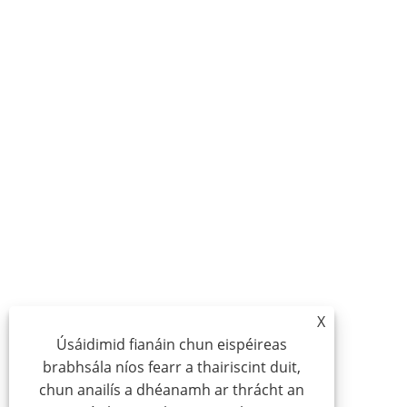
X
Úsáidimid fianáin chun eispéireas
brabhsála níos fearr a thairiscint duit,
chun anailís a dhéanamh ar thrácht an