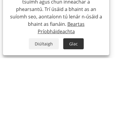
tsuímh agus chun inneachar a
phearsantú. Trí úsáid a bhaint as an
suíomh seo, aontaíonn tú lenár n-úsáid a
bhaint as fianáin.
Beartas
Príobháideachta
Diúltaigh
Glac
MAIDIR LINNE