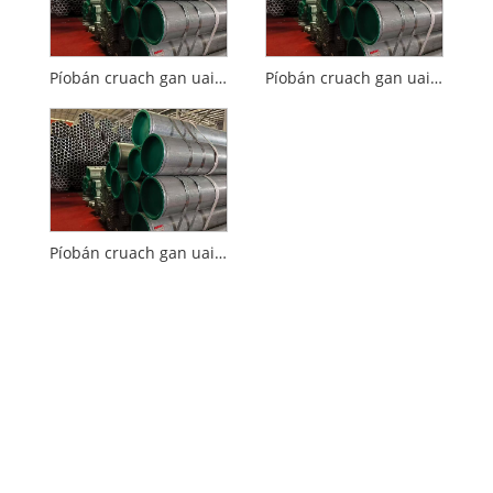
Píobán cruach gan uaim te-rollta creimeadh-resistant
Píobán cruach gan uaim te-rollta resistant teocht ard
Píobán cruach gan uaim le trastomhas beag te-rollta