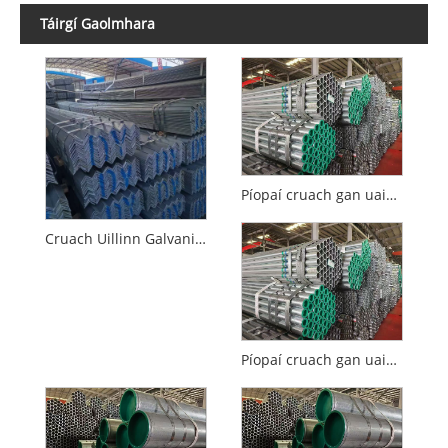
Táirgí Gaolmhara
Píopaí cruach gan uaim te-rollta le haghaidh soláthar uisce agus draenála
Cruach Uillinn Galvanized Hot-Dip
Píopaí cruach gan uaim te-rollta le haghaidh píblínte cosanta dóiteáin