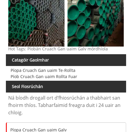
Hot Tags: Píobán Cruach Gan uaim Galv mórdhíola
Catagóir Gaolmhar
Píopa Cruach Gan uaim Te-Rollta
Píob Cruach Gan uaim Rollta Fuar
Seol Fiosrúchán
Ná bíodh drogall ort d’fhiosrúchán a thabhairt san
fhoirm thíos. Tabharfaimid freagra duit i 24 uair an
chloig.