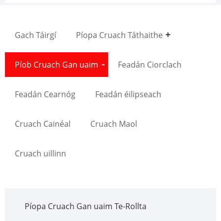
Gach Táirgí
Píopa Cruach Táthaithe
Píob Cruach Gan uaim
Feadán Ciorclach
Feadán Cearnóg
Feadán éilipseach
Cruach Cainéal
Cruach Maol
Cruach uillinn
Píopa Cruach Gan uaim Te-Rollta