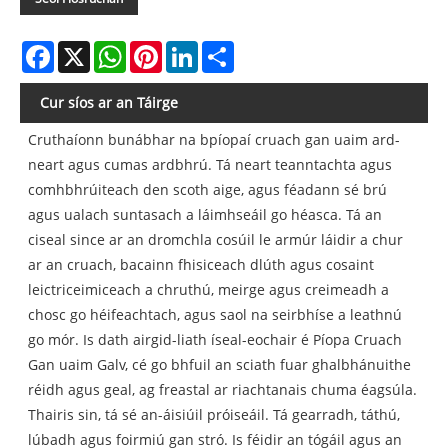
Facebook
X
WhatsApp
Pinterest
LinkedIn
Share
Cur síos ar an Táirge
Cruthaíonn bunábhar na bpíopaí cruach gan uaim ard-
neart agus cumas ardbhrú. Tá neart teanntachta agus
comhbhrúiteach den scoth aige, agus féadann sé brú
agus ualach suntasach a láimhseáil go héasca. Tá an
ciseal since ar an dromchla cosúil le armúr láidir a chur
ar an cruach, bacainn fhisiceach dlúth agus cosaint
leictriceimiceach a chruthú, meirge agus creimeadh a
chosc go héifeachtach, agus saol na seirbhíse a leathnú
go mór. Is dath airgid-liath íseal-eochair é Píopa Cruach
Gan uaim Galv, cé go bhfuil an sciath fuar ghalbhánuithe
réidh agus geal, ag freastal ar riachtanais chuma éagsúla.
Thairis sin, tá sé an-áisiúil próiseáil. Tá gearradh, táthú,
lúbadh agus foirmiú gan stró. Is féidir an tógáil agus an