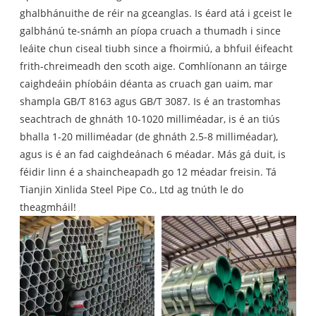
ghalbhánuithe de réir na gceanglas. Is éard atá i gceist le
galbhánú te-snámh an píopa cruach a thumadh i since
leáite chun ciseal tiubh since a fhoirmiú, a bhfuil éifeacht
frith-chreimeadh den scoth aige. Comhlíonann an táirge
caighdeáin phíobáin déanta as cruach gan uaim, mar
shampla GB/T 8163 agus GB/T 3087. Is é an trastomhas
seachtrach de ghnáth 10-1020 milliméadar, is é an tiús
bhalla 1-20 milliméadar (de ghnáth 2.5-8 milliméadar),
agus is é an fad caighdeánach 6 méadar. Más gá duit, is
féidir linn é a shaincheapadh go 12 méadar freisin. Tá
Tianjin Xinlida Steel Pipe Co., Ltd ag tnúth le do
theagmháil!