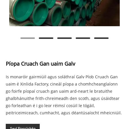
Píopa Cruach Gan uaim Galv
Is monaróir gairmiúil agus soláthraí Galv Píob Cruach Gan
uaim é Xinlida Factory, cineál píopa a chomhcheanglaíonn
go foirfe píopaí cruach gan uaim ard-neart le bratuithe
ghalbhánuithe frith-chreimeadh den scoth, agus úsáidtear
go forleathan é i go leor réimsí cosúil le tógáil,
peitriceimiceach, cumhacht, agus déantúsaíocht mheicniúil.
Seol Fiosrúchán