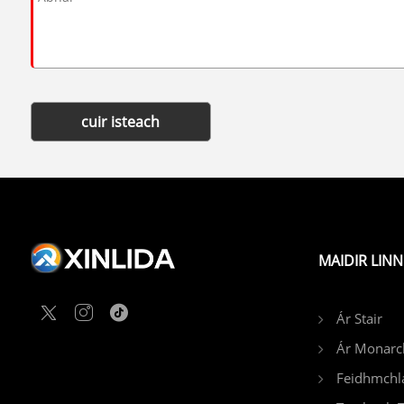
cuir isteach
MAIDIR LINN
Ár Stair
Ár Monarc
Feidhmchlá