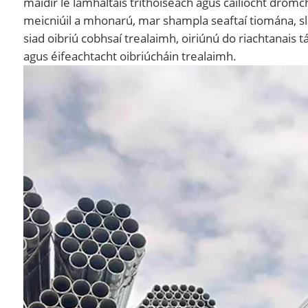
maidir le lamháltais tríthoiseach agus cáilíocht drom
meicniúil a mhonarú, mar shampla seaftaí tiomána, slat
siad oibriú cobhsaí trealaimh, oiriúnú do riachtanais t
agus éifeachtacht oibriúcháin trealaimh.