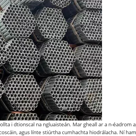
llta i dtionscal na ngluaisteán. Mar gheall ar a n-éadrom agu
 coscáin, agus línte stiúrtha cumhachta hiodrálacha. Ní ha