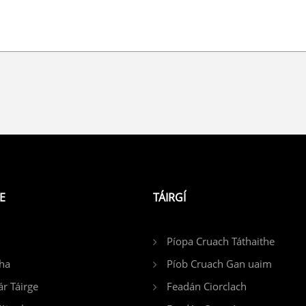
E
TÁIRGÍ
Píopa Cruach Táthaithe
ha
Píob Cruach Gan uaim
r Táirge
Feadán Ciorclach