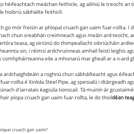
é go héifeachtach meáchan feithicle, ag ailíniú le treocht a
 hoibriú sábháilte feithiclí.
h go mór freisin ar phíopaí cruach gan uaim fuar-rollta. I 
iúnach chun sreabhán creimneach agus meáin ard-teocht, a
rtóra teasa, ag oiriúnú do thimpeallacht oibriúcháin ardt
annta sin, i réimsí ardchruinneas amhail feistí leighis ag
gus comhpháirteanna eile a mhonarú mar gheall ar a n-ard g
a ardchaighdeáin a roghnú chun sábháilteacht agus éifeacht
ar-rollta é Xinlida Steel Pipe, ag speisialú i dtáirgeadh agu
únach d'iarratais éagsúla tionscail. Tá muinín ár gcustaiméi
air píopa cruach gan uaim fuar-rollta, le do thoil
déan teag
píopaí cruach gan uaim?