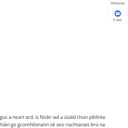
WhatsApp
E-Mail
s a neart ard, is féidir iad a úsáid chun píblínte
mháin go gcomhlíonann sé seo riachtanais brú na