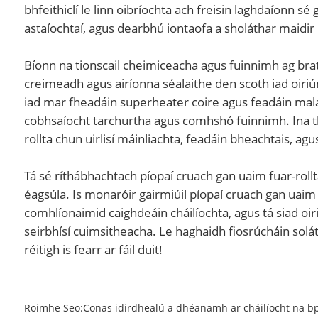
bhfeithiclí le linn oibríochta ach freisin laghdaíonn s
astaíochtaí, agus dearbhú iontaofa a sholáthar maidir le
Bíonn na tionscail cheimiceacha agus fuinnimh ag brat
creimeadh agus airíonna séalaithe den scoth iad oir
iad mar fheadáin superheater coire agus feadáin mala
cobhsaíocht tarchurtha agus comhshó fuinnimh. Ina the
rollta chun uirlisí máinliachta, feadáin bheachtais, a
Tá sé ríthábhachtach píopaí cruach gan uaim fuar-rollt
éagsúla. Is monaróir gairmiúil píopaí cruach gan uaim fu
comhlíonaimid caighdeáin cháilíochta, agus tá siad oiri
seirbhísí cuimsitheacha. Le haghaidh fiosrúcháin soláth
réitigh is fearr ar fáil duit!
Roimhe Seo:
Conas idirdhealú a dhéanamh ar cháilíocht na b