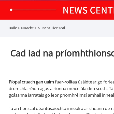
Baile
>
Nuacht
>
Nuacht Tionscal
Cad iad na príomhthionsca
Píopaí cruach gan uaim fuar-rollta
a úsáidtear go forlea
dromchla réidh agus airíonna meicniúla den scoth. Tá 
gcásanna iarratais go leor príomhréimsí amhail inneal
Tá an tionscal déantúsaíochta innealra ar cheann de n