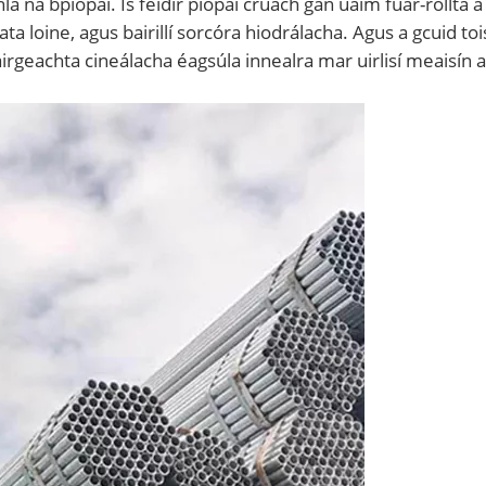
chla na bpíopaí. Is féidir píopaí cruach gan uaim fuar-roll
a loine, agus bairillí sorcóra hiodrálacha. Agus a gcuid to
áirgeachta cineálacha éagsúla innealra mar uirlisí meaisín 