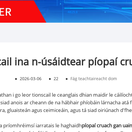
il ina n-úsáidtear píopaí cr
●
2026-03-06
●
22
●
Fág teachtaireacht dom
than i go leor tionscail le ceanglais dhian maidir le cáilíoc
siad anois ar cheann de na hábhair phíobáin lárnacha atá fí
ra, gluaisteán agus ceimiceáin, agus tá siad oiriúnach d'f
a príomhréimsí iarratais le haghaidh
píopaí cruach gan uaim