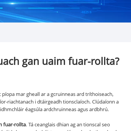
uach gan uaim fuar-rollta?
ht píopa mar gheall ar a gcruinneas ard tríthoiseach,
or-riachtanach i dtáirgeadh tionsclaíoch. Clúdaíonn a
heidhmchláir éagsúla ardchruinneas agus ardbhrú.
 fuar-rollta
. Tá ceanglais dhian ag an tionscal seo