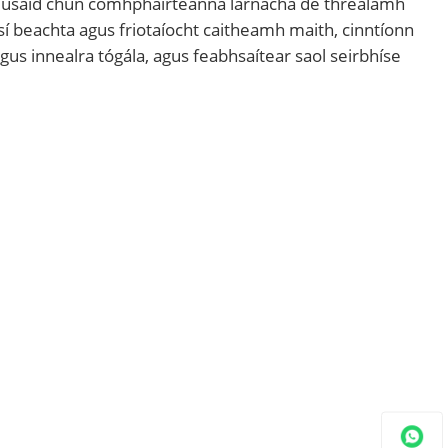
ta a úsáid chun comhpháirteanna lárnacha de threalamh
isí beachta agus friotaíocht caitheamh maith, cinntíonn
agus innealra tógála, agus feabhsaítear saol seirbhíse