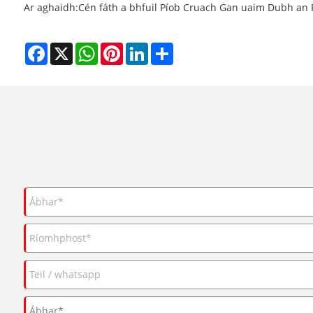
Ar aghaidh:
Cén fáth a bhfuil Píob Cruach Gan uaim Dubh an R
Facebook
X
WhatsApp
Pinterest
LinkedIn
Share