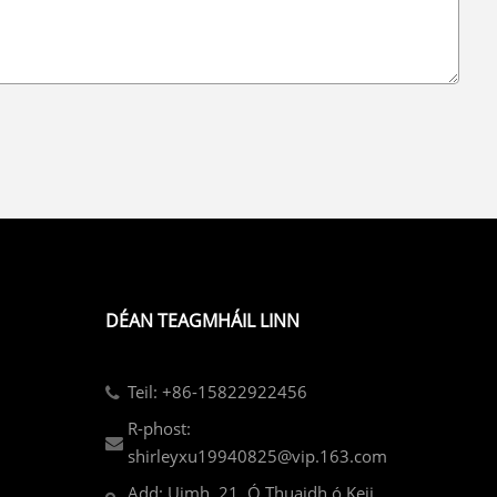
DÉAN TEAGMHÁIL LINN
Teil: +86-15822922456
R-phost:
shirleyxu19940825@vip.163.com
Add: Uimh. 21, Ó Thuaidh ó Keji