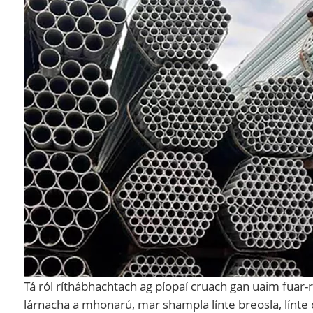
Tá ról ríthábhachtach ag píopaí cruach gan uaim fuar-ro
lárnacha a mhonarú, mar shampla línte breosla, línte