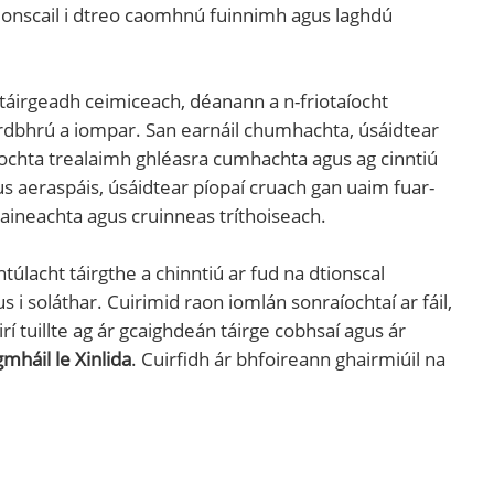
n tionscail i dtreo caomhnú fuinnimh agus laghdú
dtáirgeadh ceimiceach, déanann a n-friotaíocht
rdbhrú a iompar. San earnáil chumhachta, úsáidtear
eochta trealaimh ghléasra cumhachta agus ag cinntiú
us aeraspáis, úsáidtear píopaí cruach gan uaim fuar-
laineachta agus cruinneas tríthoiseach.
úlacht táirgthe a chinntiú ar fud na dtionscal
s i soláthar. Cuirimid raon iomlán sonraíochtaí ar fáil,
rí tuillte ag ár gcaighdeán táirge cobhsaí agus ár
mháil le Xinlida
. Cuirfidh ár bhfoireann ghairmiúil na