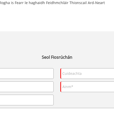
ogha is Fearr le haghaidh Feidhmchláir Thionscail Ard-Neart
Seol Fiosrúchán