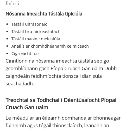
fhíorú.
Nósanna Imeachta Tástála tipiciúla
Tástáil ultrasonaic
Tástáil brú hidreastatach
Tástáil maoine meicniúla
Anailís ar chomhdhéanamh ceimiceach
Cigireacht toisí
Cinntíonn na nósanna imeachta tástála seo go
gcomhlíonann gach Píopa Cruach Gan uaim Dubh
caighdeáin feidhmíochta tionscail dian sula
seachadadh.
Treochtaí sa Todhchaí i Déantúsaíocht Píopaí
Cruach Gan uaim
Le méadú ar an éileamh domhanda ar bhonneagar
fuinnimh agus tógáil thionsclaíoch, leanann an