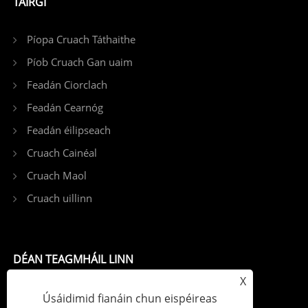
TÁIRGÍ
Píopa Cruach Táthaithe
Píob Cruach Gan uaim
Feadán Ciorclach
Feadán Cearnóg
Feadán éilipseach
Cruach Cainéal
Cruach Maol
Cruach uillinn
DÉAN TEAGMHÁIL LINN
X
Teil: +86-15822922456
Úsáidimid fianáin chun eispéireas