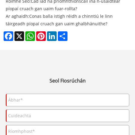
Roimhe Seo:
Cad iad na príomhthionscail ina n-úsáidtear
píopaí cruach gan uaim fuar-rollta?
Ar aghaidh:
Conas balla istigh réidh a chinntiú le linn
táirgeadh píopaí cruach gan uaim ghalbhánuithe?
Facebook
X
WhatsApp
Pinterest
LinkedIn
Share
Seol Fiosrúchán