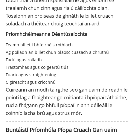
Dubh thar a bheith speisialaithe agus éilíonn sé
trealamh chun cinn agus rialú cáilíochta dian.
Tosaíonn an próiseas de ghnáth le billet cruach
soladach a théitear chuig teochtaí an-ard.
Príomhchéimeanna Déantúsaíochta
Téamh billet i bhfoirnéis rothlach
Ag polladh an billet chun blaosc cuasach a chruthú
Fadú agus rolladh
Trastomhas agus coigeartú tiús
Fuarú agus straightening
Cigireacht agus críochnú
Cuireann an modh táirgthe seo gan uaim deireadh le
pointí lag a fhaightear go coitianta i bpíopaí táthaithe,
rud a fhágann go bhfuil píopaí in ann déileáil le
coinníollacha brú agus strus mór.
Buntáistí Príomhúla Píopa Cruach Gan uaim