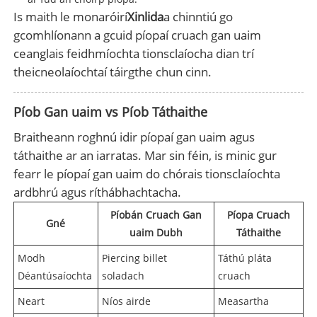
Is maith le monaróirí
Xinlida
a chinntiú go
gcomhlíonann a gcuid píopaí cruach gan uaim
ceanglais feidhmíochta tionsclaíocha dian trí
theicneolaíochtaí táirgthe chun cinn.
Píob Gan uaim vs Píob Táthaithe
Braitheann roghnú idir píopaí gan uaim agus
táthaithe ar an iarratas. Mar sin féin, is minic gur
fearr le píopaí gan uaim do chórais tionsclaíochta
ardbhrú agus ríthábhachtacha.
Píobán Cruach Gan
Píopa Cruach
Gné
uaim Dubh
Táthaithe
Modh
Piercing billet
Táthú pláta
Déantúsaíochta
soladach
cruach
Neart
Níos airde
Measartha