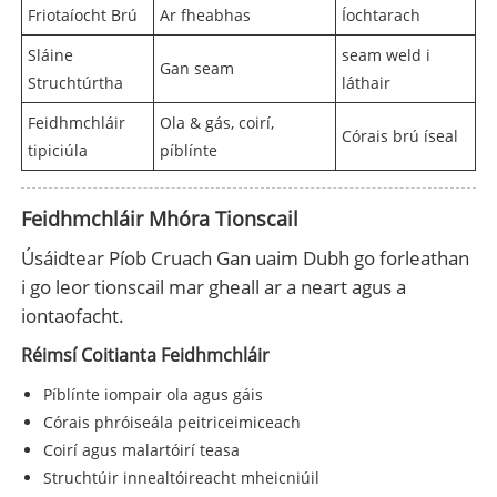
Friotaíocht Brú
Ar fheabhas
Íochtarach
Sláine
seam weld i
Gan seam
Struchtúrtha
láthair
Feidhmchláir
Ola & gás, coirí,
Córais brú íseal
tipiciúla
píblínte
Feidhmchláir Mhóra Tionscail
Úsáidtear Píob Cruach Gan uaim Dubh go forleathan
i go leor tionscail mar gheall ar a neart agus a
iontaofacht.
Réimsí Coitianta Feidhmchláir
Píblínte iompair ola agus gáis
Córais phróiseála peitriceimiceach
Coirí agus malartóirí teasa
Struchtúir innealtóireacht mheicniúil