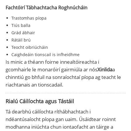
Fachtóirí Tábhachtacha Roghnúcháin
Trastomhas píopa
Tiús balla
Grád ábhair
Rátáil brú
Teocht oibriúcháin
Caighdeáin tionscail is infheidhme
Is minic a théann foirne innealtóireachta i
gcomhairle le monaróirí gairmiúla ar nós
Xinlida
a
chinntiú go bhfuil na sonraíochtaí píopa ag teacht le
riachtanais an tionscadail.
Rialú Cáilíochta agus Tástáil
Tá dearbhú cáilíochta ríthábhachtach i
ndéantúsaíocht píopa gan uaim. Úsáidtear roinnt
modhanna iniúchta chun iontaofacht an táirge a