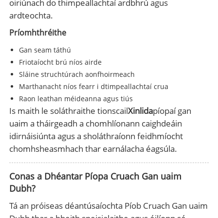
oiriúnach do thimpeallachtaí ardbhrú agus
ardteochta.
Príomhthréithe
Gan seam táthú
Friotaíocht brú níos airde
Sláine struchtúrach aonfhoirmeach
Marthanacht níos fearr i dtimpeallachtaí crua
Raon leathan méideanna agus tiús
Is maith le soláthraithe tionscail
Xinlida
píopaí gan
uaim a tháirgeadh a chomhlíonann caighdeáin
idirnáisiúnta agus a sholáthraíonn feidhmíocht
chomhsheasmhach thar earnálacha éagsúla.
Conas a Dhéantar Píopa Cruach Gan uaim
Dubh?
Tá an próiseas déantúsaíochta Píob Cruach Gan uaim