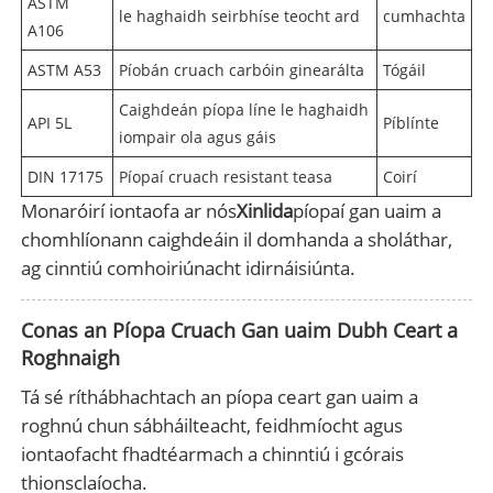
ASTM
le haghaidh seirbhíse teocht ard
cumhachta
A106
ASTM A53
Píobán cruach carbóin ginearálta
Tógáil
Caighdeán píopa líne le haghaidh
API 5L
Píblínte
iompair ola agus gáis
DIN 17175
Píopaí cruach resistant teasa
Coirí
Monaróirí iontaofa ar nós
Xinlida
píopaí gan uaim a
chomhlíonann caighdeáin il domhanda a sholáthar,
ag cinntiú comhoiriúnacht idirnáisiúnta.
Conas an Píopa Cruach Gan uaim Dubh Ceart a
Roghnaigh
Tá sé ríthábhachtach an píopa ceart gan uaim a
roghnú chun sábháilteacht, feidhmíocht agus
iontaofacht fhadtéarmach a chinntiú i gcórais
thionsclaíocha.