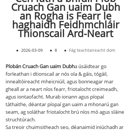
Cruach Gan uaim Dubh
an Rogha is Fearr le
haghaidh Feidhmchláir
Thionscail Ard-Neart
●
2026-03-09
●
8
●
Fág teachtaireacht dom
Píobán Cruach Gan uaim Dubh
a úsáidtear go
forleathan i dtionscail ar nós ola & gáis, tógáil,
innealtóireacht mheicniúil, agus bonneagar mar
gheall ar a neart níos fearr, friotaíocht creimeadh,
agus iontaofacht. Murab ionann agus píopaí
táthaithe, déantar píopaí gan uaim a mhonarú gan
seam, ag soláthar friotaíocht brú níos mó agus sláine
struchtúrach.
Sa treoir chuimsitheach seo, déanaimid iniúchadh ar