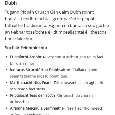
Dubh
Tugann Píobán Cruach Gan uaim Dubh roinnt
buntáistí feidhmíochta i gcomparáid le píopaí
táthaithe traidisiúnta. Fágann na buntáistí seo gurb é
an t-ábhar tosaíochta é i dtimpeallachtaí éilitheacha
tionsclaíochta.
Sochair Feidhmíochta
Friotaíocht Ardbhrú
– Seasann struchtúr gan uaim faoi
bhrú an-mhór.
Ionracas Struchtúrtha Feabhsaithe
– Ciallaíonn aon
seam táthaithe níos lú pointí teip.
Marthanacht Níos Fearr
– Frithsheasmhach in aghaidh
scoilteadh faoi strus.
Friotaíocht Teas den scoth
- Oiriúnach do chórais
ardteochta.
Airíonna Meicniúla Sármhaithe
– Neart aonfhoirmeach
ar fud an choirp píopa.