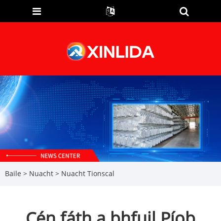
Baile
>
Nuacht
>
Nuacht Tionscal
Cén fáth a bhfuil Píob