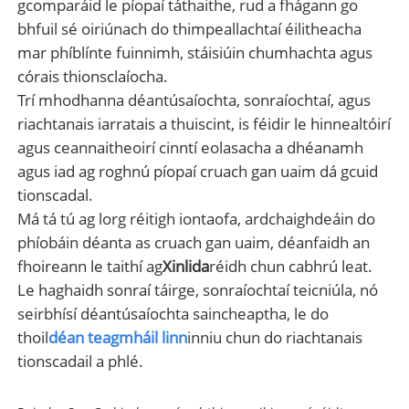
gcomparáid le píopaí táthaithe, rud a fhágann go
bhfuil sé oiriúnach do thimpeallachtaí éilitheacha
mar phíblínte fuinnimh, stáisiúin chumhachta agus
córais thionsclaíocha.
Trí mhodhanna déantúsaíochta, sonraíochtaí, agus
riachtanais iarratais a thuiscint, is féidir le hinnealtóirí
agus ceannaitheoirí cinntí eolasacha a dhéanamh
agus iad ag roghnú píopaí cruach gan uaim dá gcuid
tionscadal.
Má tá tú ag lorg réitigh iontaofa, ardchaighdeáin do
phíobáin déanta as cruach gan uaim, déanfaidh an
fhoireann le taithí ag
Xinlida
réidh chun cabhrú leat.
Le haghaidh sonraí táirge, sonraíochtaí teicniúla, nó
seirbhísí déantúsaíochta saincheaptha, le do
thoil
déan teagmháil linn
inniu chun do riachtanais
tionscadail a phlé.