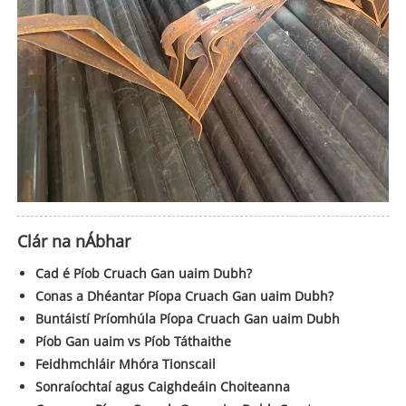
Clár na nÁbhar
Cad é Píob Cruach Gan uaim Dubh?
Conas a Dhéantar Píopa Cruach Gan uaim Dubh?
Buntáistí Príomhúla Píopa Cruach Gan uaim Dubh
Píob Gan uaim vs Píob Táthaithe
Feidhmchláir Mhóra Tionscail
Sonraíochtaí agus Caighdeáin Choiteanna