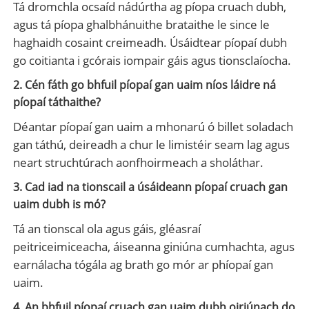
Tá dromchla ocsaíd nádúrtha ag píopa cruach dubh,
agus tá píopa ghalbhánuithe brataithe le since le
haghaidh cosaint creimeadh. Úsáidtear píopaí dubh
go coitianta i gcórais iompair gáis agus tionsclaíocha.
2. Cén fáth go bhfuil píopaí gan uaim níos láidre ná
píopaí táthaithe?
Déantar píopaí gan uaim a mhonarú ó billet soladach
gan táthú, deireadh a chur le limistéir seam lag agus
neart struchtúrach aonfhoirmeach a sholáthar.
3. Cad iad na tionscail a úsáideann píopaí cruach gan
uaim dubh is mó?
Tá an tionscal ola agus gáis, gléasraí
peitriceimiceacha, áiseanna giniúna cumhachta, agus
earnálacha tógála ag brath go mór ar phíopaí gan
uaim.
4. An bhfuil píopaí cruach gan uaim dubh oiriúnach do