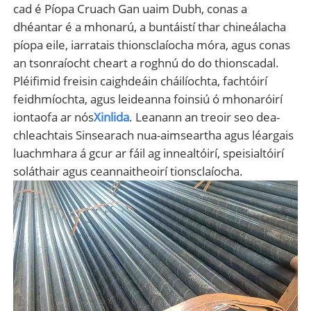
cad é Píopa Cruach Gan uaim Dubh, conas a
dhéantar é a mhonarú, a buntáistí thar chineálacha
píopa eile, iarratais thionsclaíocha móra, agus conas
an tsonraíocht cheart a roghnú do do thionscadal.
Pléifimid freisin caighdeáin cháilíochta, fachtóirí
feidhmíochta, agus leideanna foinsiú ó mhonaróirí
iontaofa ar nós
Xinlida
. Leanann an treoir seo dea-
chleachtais Sinsearach nua-aimseartha agus léargais
luachmhara á gcur ar fáil ag innealtóirí, speisialtóirí
soláthair agus ceannaitheoirí tionsclaíocha.