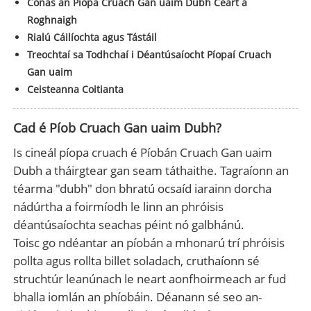
Conas an Píopa Cruach Gan uaim Dubh Ceart a
Roghnaigh
Rialú Cáilíochta agus Tástáil
Treochtaí sa Todhchaí i Déantúsaíocht Píopaí Cruach
Gan uaim
Ceisteanna Coitianta
Cad é Píob Cruach Gan uaim Dubh?
Is cineál píopa cruach é Píobán Cruach Gan uaim
Dubh a tháirgtear gan seam táthaithe. Tagraíonn an
téarma "dubh" don bhratú ocsaíd iarainn dorcha
nádúrtha a foirmíodh le linn an phróisis
déantúsaíochta seachas péint nó galbhánú.
Toisc go ndéantar an píobán a mhonarú trí phróisis
pollta agus rollta billet soladach, cruthaíonn sé
struchtúr leanúnach le neart aonfhoirmeach ar fud
bhalla iomlán an phíobáin. Déanann sé seo an-