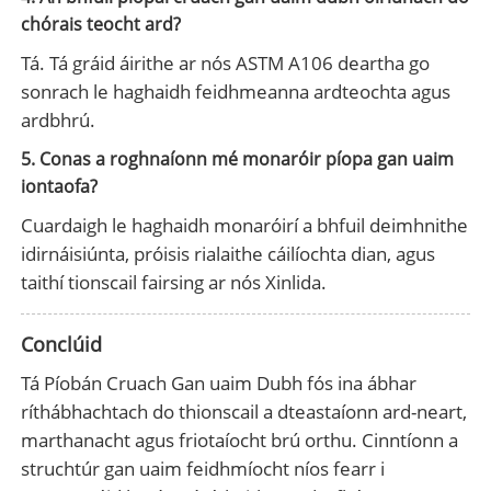
chórais teocht ard?
Tá. Tá gráid áirithe ar nós ASTM A106 deartha go
sonrach le haghaidh feidhmeanna ardteochta agus
ardbhrú.
5. Conas a roghnaíonn mé monaróir píopa gan uaim
iontaofa?
Cuardaigh le haghaidh monaróirí a bhfuil deimhnithe
idirnáisiúnta, próisis rialaithe cáilíochta dian, agus
taithí tionscail fairsing ar nós Xinlida.
Conclúid
Tá Píobán Cruach Gan uaim Dubh fós ina ábhar
ríthábhachtach do thionscail a dteastaíonn ard-neart,
marthanacht agus friotaíocht brú orthu. Cinntíonn a
struchtúr gan uaim feidhmíocht níos fearr i