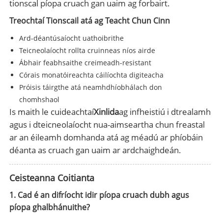
tionscal píopa cruach gan uaim ag forbairt.
Treochtaí Tionscail atá ag Teacht Chun Cinn
Ard-déantúsaíocht uathoibrithe
Teicneolaíocht rollta cruinneas níos airde
Ábhair feabhsaithe creimeadh-resistant
Córais monatóireachta cáilíochta digiteacha
Próisis táirgthe atá neamhdhíobhálach don
chomhshaol
Is maith le cuideachtaí
Xinlida
ag infheistiú i dtrealamh
agus i dteicneolaíocht nua-aimseartha chun freastal
ar an éileamh domhanda atá ag méadú ar phíobáin
déanta as cruach gan uaim ar ardchaighdeán.
Ceisteanna Coitianta
1. Cad é an difríocht idir píopa cruach dubh agus
píopa ghalbhánuithe?