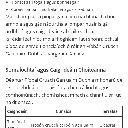
Tionscadail tógála agus bonneagair
Córais iompair hiodrálacha agus sreabhán
Mar shampla, tá píopaí gan uaim riachtanach chun
amhola agus gás nádúrtha a iompar nuair is gá
ardbhrú agus caighdeáin sábháilteachta.
Is féidir leat níos mó a fhoghlaim faoi shonraíochtaí
píopa de ghrád tionsclaíoch ó réitigh Píobán Cruach
Gan uaim Dubh a thairgeann Xinlida.
Sonraíochtaí agus Caighdeáin Choiteanna
Déantar Píopaí Cruach Gan uaim Dubh a mhonarú de
réir caighdeáin idirnáisiúnta chun cáilíocht agus
comhoiriúnacht chomhsheasmhach a chinntiú ar fud
na dtionscal.
Caighdeán
Cur síos
Iarratas
Tiománaí
Píobán cruach carbóin gan uaim
Gléasraí